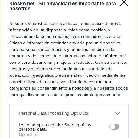
Kiosko.net -
Su privacidad es importante para
nosotros
Nosotros y nuestros socios almacenamos o accedemos a
información en un dispositivo, tales como cookies, y
procesamos datos personales, tales como identificadores
únicos e información estándar enviada por un dispositivo,
para personalizar contenidos y anuncios, medición de
anuncios y del contenido e información sobre el público, así
como para desarrollar y mejorar productos. Con su permiso,
nosotros y nuestros socios podemos utilizar datos de
localización geográfica precisa e identificación mediante las
características de dispositivos. Puede hacer clic para
otorgarnos su consentimiento a nosotros y a nuestros socios
para que llevemos a cabo el procesamiento previamente
descrito. De forma alternativa, puede acceder a información
más detallada y cambiar sus preferencias antes de otorgar o
Personal Data Processing Opt Outs
negar su consentimiento. Tenga en cuenta que algún
procesamiento de sus datos personales puede no requerir
I want to opt-out of the Sharing of my
de su consentimiento, pero usted tiene el derecho de
personal data.
rechazar tal procesamiento. Sus preferencias se aplicarán
Opted In