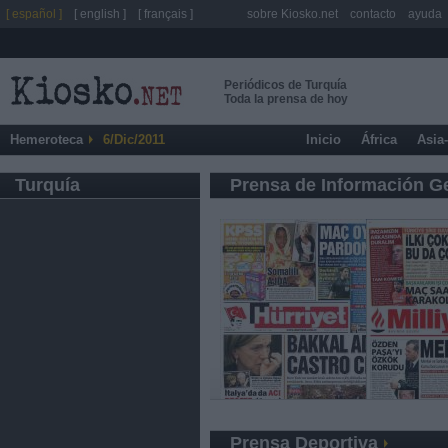
[ español ]
[ english ]
[ français ]
sobre Kiosko.net
contacto
ayuda
Periódicos de Turquía
Toda la prensa de hoy
Hemeroteca
6/Dic/2011
Inicio
África
Asia
Turquía
Prensa de Información G
Prensa Deportiva