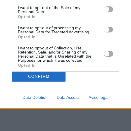
solo a este sitio web. Puede cambiar sus preferencias en
I want to opt-out of the Sale of my
cualquier momento entrando de nuevo en este sitio web o
Personal Data.
visitando nuestra política de privacidad.
Opted In
I want to opt-out of processing my
Personal Data for Targeted Advertising.
Opted In
I want to opt-out of Collection, Use,
Retention, Sale, and/or Sharing of my
Personal Data that Is Unrelated with the
Purposes for which it was collected.
Opted In
CONFIRM
Data Deletion
Data Access
Aviso legal