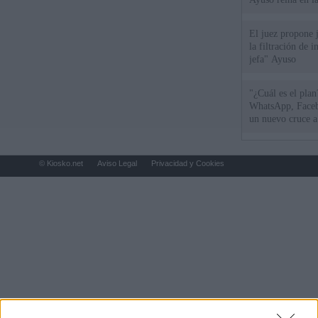
El juez propone j
la filtración de i
jefa" Ayuso
"¿Cuál es el plan
WhatsApp, Faceb
un nuevo cruce a
15 de agosto
© Kiosko.net
Aviso Legal
Privacidad y Cookies