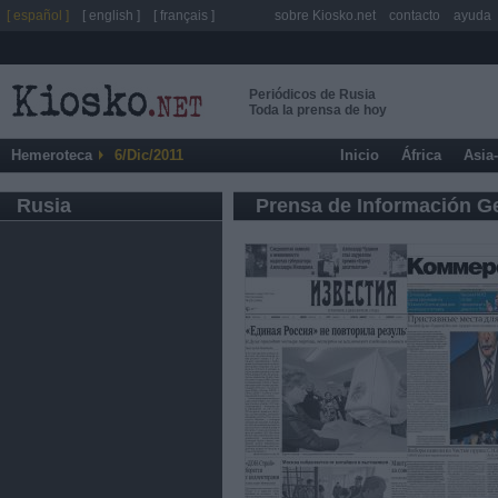
[ español ]
[ english ]
[ français ]
sobre Kiosko.net
contacto
ayuda
Periódicos de Rusia
Toda la prensa de hoy
Hemeroteca
6/Dic/2011
Inicio
África
Asia
Rusia
Prensa de Información G