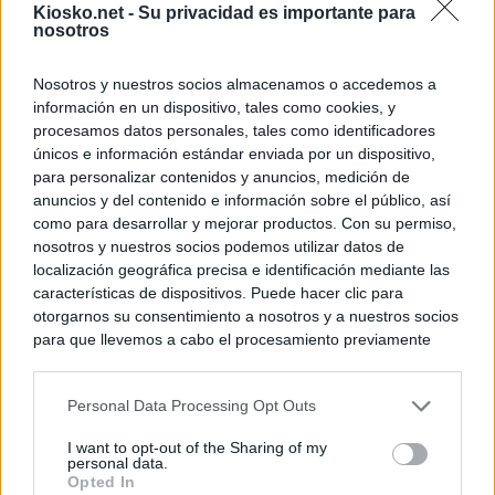
Kiosko.net -
Su privacidad es importante para
nosotros
Nosotros y nuestros socios almacenamos o accedemos a
información en un dispositivo, tales como cookies, y
procesamos datos personales, tales como identificadores
únicos e información estándar enviada por un dispositivo,
para personalizar contenidos y anuncios, medición de
anuncios y del contenido e información sobre el público, así
como para desarrollar y mejorar productos. Con su permiso,
nosotros y nuestros socios podemos utilizar datos de
localización geográfica precisa e identificación mediante las
características de dispositivos. Puede hacer clic para
otorgarnos su consentimiento a nosotros y a nuestros socios
para que llevemos a cabo el procesamiento previamente
descrito. De forma alternativa, puede acceder a información
más detallada y cambiar sus preferencias antes de otorgar o
Personal Data Processing Opt Outs
negar su consentimiento. Tenga en cuenta que algún
procesamiento de sus datos personales puede no requerir
I want to opt-out of the Sharing of my
de su consentimiento, pero usted tiene el derecho de
personal data.
rechazar tal procesamiento. Sus preferencias se aplicarán
Opted In