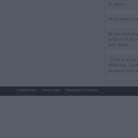
de Ayuso
Ayuso reina en l
El juez propone j
la filtración de i
jefa" Ayuso
"¿Cuál es el plan
WhatsApp, Faceb
un nuevo cruce a
15 de agosto
© Kiosko.net
Aviso Legal
Privacidad y Cookies