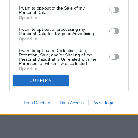
solo a este sitio web. Puede cambiar sus preferencias en
I want to opt-out of the Sale of my
cualquier momento entrando de nuevo en este sitio web o
Personal Data.
visitando nuestra política de privacidad.
Opted In
I want to opt-out of processing my
Personal Data for Targeted Advertising.
Opted In
I want to opt-out of Collection, Use,
Retention, Sale, and/or Sharing of my
Personal Data that Is Unrelated with the
Purposes for which it was collected.
Opted In
CONFIRM
Data Deletion
Data Access
Aviso legal