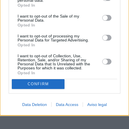
personal data.
rechazar tal procesamiento. Sus preferencias se aplicarán
Opted In
solo a este sitio web. Puede cambiar sus preferencias en
I want to opt-out of the Sale of my
cualquier momento entrando de nuevo en este sitio web o
Personal Data.
visitando nuestra política de privacidad.
Opted In
I want to opt-out of processing my
Personal Data for Targeted Advertising.
Opted In
I want to opt-out of Collection, Use,
Retention, Sale, and/or Sharing of my
Personal Data that Is Unrelated with the
Purposes for which it was collected.
Opted In
CONFIRM
Data Deletion
Data Access
Aviso legal