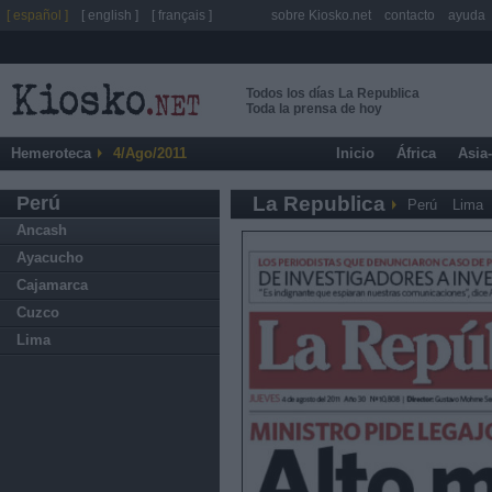
[ español ]
[ english ]
[ français ]
sobre Kiosko.net
contacto
ayuda
Todos los días La Republica
Toda la prensa de hoy
Hemeroteca
4/Ago/2011
Inicio
África
Asia
Perú
La Republica
Perú
Lima
Ancash
Ayacucho
Cajamarca
Cuzco
Lima