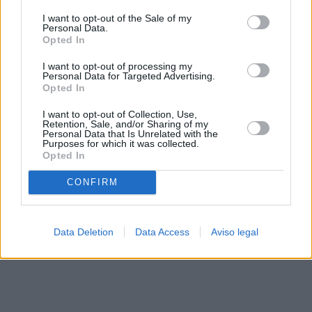
solo a este sitio web. Puede cambiar sus preferencias en
I want to opt-out of the Sale of my
cualquier momento entrando de nuevo en este sitio web o
Personal Data.
visitando nuestra política de privacidad.
Opted In
I want to opt-out of processing my
Personal Data for Targeted Advertising.
Opted In
I want to opt-out of Collection, Use,
Retention, Sale, and/or Sharing of my
Personal Data that Is Unrelated with the
Purposes for which it was collected.
Opted In
CONFIRM
Data Deletion
Data Access
Aviso legal