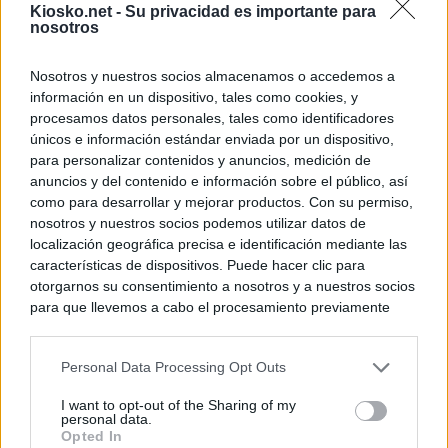
Kiosko.net -
Su privacidad es importante para
nosotros
Nosotros y nuestros socios almacenamos o accedemos a
información en un dispositivo, tales como cookies, y
procesamos datos personales, tales como identificadores
únicos e información estándar enviada por un dispositivo,
para personalizar contenidos y anuncios, medición de
anuncios y del contenido e información sobre el público, así
como para desarrollar y mejorar productos. Con su permiso,
nosotros y nuestros socios podemos utilizar datos de
localización geográfica precisa e identificación mediante las
características de dispositivos. Puede hacer clic para
otorgarnos su consentimiento a nosotros y a nuestros socios
para que llevemos a cabo el procesamiento previamente
descrito. De forma alternativa, puede acceder a información
más detallada y cambiar sus preferencias antes de otorgar o
Personal Data Processing Opt Outs
negar su consentimiento. Tenga en cuenta que algún
procesamiento de sus datos personales puede no requerir
I want to opt-out of the Sharing of my
de su consentimiento, pero usted tiene el derecho de
personal data.
rechazar tal procesamiento. Sus preferencias se aplicarán
Opted In