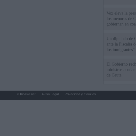
Vox eleva la pres
los menores de C
gobiernan en coa
Un diputado de 
ante la Fiscalía 
los inmigrantes”
El Gobierno rech
ministros acudan 
de Ceuta
© Kiosko.net
Aviso Legal
Privacidad y Cookies