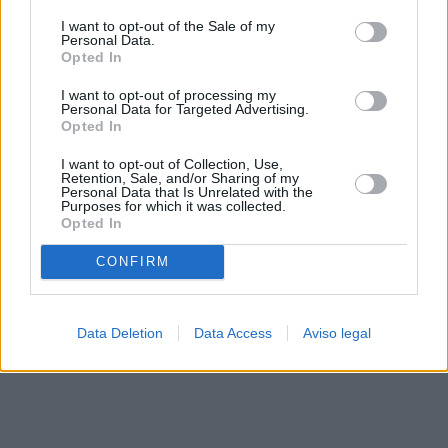
solo a este sitio web. Puede cambiar sus preferencias en
I want to opt-out of the Sale of my
cualquier momento entrando de nuevo en este sitio web o
Personal Data.
visitando nuestra política de privacidad.
Opted In
I want to opt-out of processing my
Personal Data for Targeted Advertising.
Opted In
I want to opt-out of Collection, Use,
Retention, Sale, and/or Sharing of my
Personal Data that Is Unrelated with the
Purposes for which it was collected.
Opted In
CONFIRM
Data Deletion
Data Access
Aviso legal