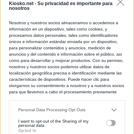
Kiosko.net -
Su privacidad es importante para
nosotros
Nosotros y nuestros socios almacenamos o accedemos a
información en un dispositivo, tales como cookies, y
procesamos datos personales, tales como identificadores
únicos e información estándar enviada por un dispositivo,
para personalizar contenidos y anuncios, medición de
anuncios y del contenido e información sobre el público, así
como para desarrollar y mejorar productos. Con su permiso,
nosotros y nuestros socios podemos utilizar datos de
localización geográfica precisa e identificación mediante las
características de dispositivos. Puede hacer clic para
otorgarnos su consentimiento a nosotros y a nuestros socios
para que llevemos a cabo el procesamiento previamente
descrito. De forma alternativa, puede acceder a información
más detallada y cambiar sus preferencias antes de otorgar o
Personal Data Processing Opt Outs
negar su consentimiento. Tenga en cuenta que algún
procesamiento de sus datos personales puede no requerir
I want to opt-out of the Sharing of my
de su consentimiento, pero usted tiene el derecho de
personal data.
rechazar tal procesamiento. Sus preferencias se aplicarán
Opted In