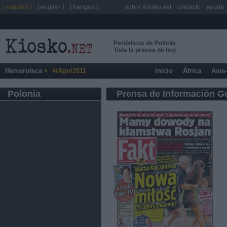
[ español ]
[ english ]
[ français ]
sobre Kiosko.net
contacto
ayuda
Periódicos de Polonia
Toda la prensa de hoy
Hemeroteca
4/Ago/2011
Inicio
África
Asia
Polonia
Prensa de Información G