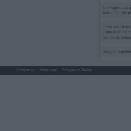
Los viajeros atra
Italia: “Es ridíc
"Solo necesitamo
Ceuta de Mohamed
peor crisis huma
Sánchez responde
© Kiosko.net
Aviso Legal
Privacidad y Cookies