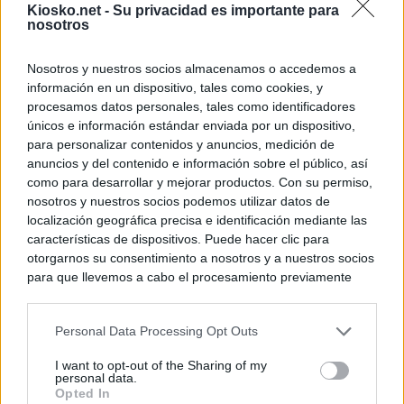
Kiosko.net -
Su privacidad es importante para
nosotros
Nosotros y nuestros socios almacenamos o accedemos a
información en un dispositivo, tales como cookies, y
procesamos datos personales, tales como identificadores
únicos e información estándar enviada por un dispositivo,
para personalizar contenidos y anuncios, medición de
anuncios y del contenido e información sobre el público, así
como para desarrollar y mejorar productos. Con su permiso,
nosotros y nuestros socios podemos utilizar datos de
localización geográfica precisa e identificación mediante las
características de dispositivos. Puede hacer clic para
otorgarnos su consentimiento a nosotros y a nuestros socios
para que llevemos a cabo el procesamiento previamente
descrito. De forma alternativa, puede acceder a información
más detallada y cambiar sus preferencias antes de otorgar o
Personal Data Processing Opt Outs
negar su consentimiento. Tenga en cuenta que algún
procesamiento de sus datos personales puede no requerir
I want to opt-out of the Sharing of my
de su consentimiento, pero usted tiene el derecho de
personal data.
rechazar tal procesamiento. Sus preferencias se aplicarán
Opted In