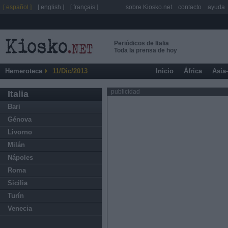
[ español ]
[ english ]
[ français ]
sobre Kiosko.net
contacto
ayuda
Periódicos de Italia
Toda la prensa de hoy
Hemeroteca
11/Dic/2013
Inicio
África
Asia
publicidad
Italia
Bari
Génova
Livorno
Milán
Nápoles
Roma
Sicilia
Turín
Venecia