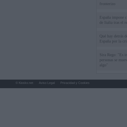
fronterizo
España impone co
de Italia tras el
Qué hay detrás d
España por la cri
Sira Rego: "Es i
personas se muev
algo"
© Kiosko.net
Aviso Legal
Privacidad y Cookies