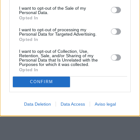
solo a este sitio web. Puede cambiar sus preferencias en
I want to opt-out of the Sale of my
cualquier momento entrando de nuevo en este sitio web o
Personal Data.
visitando nuestra política de privacidad.
Opted In
I want to opt-out of processing my
Personal Data for Targeted Advertising.
Opted In
I want to opt-out of Collection, Use,
Retention, Sale, and/or Sharing of my
Personal Data that Is Unrelated with the
Purposes for which it was collected.
Opted In
CONFIRM
Data Deletion
Data Access
Aviso legal