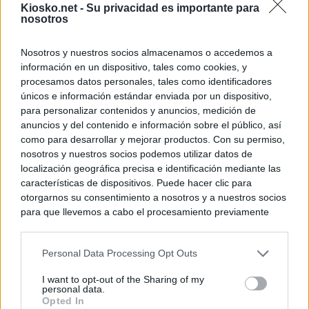
Kiosko.net -
Su privacidad es importante para
nosotros
Nosotros y nuestros socios almacenamos o accedemos a
información en un dispositivo, tales como cookies, y
procesamos datos personales, tales como identificadores
únicos e información estándar enviada por un dispositivo,
para personalizar contenidos y anuncios, medición de
anuncios y del contenido e información sobre el público, así
como para desarrollar y mejorar productos. Con su permiso,
nosotros y nuestros socios podemos utilizar datos de
localización geográfica precisa e identificación mediante las
características de dispositivos. Puede hacer clic para
otorgarnos su consentimiento a nosotros y a nuestros socios
para que llevemos a cabo el procesamiento previamente
descrito. De forma alternativa, puede acceder a información
más detallada y cambiar sus preferencias antes de otorgar o
Personal Data Processing Opt Outs
negar su consentimiento. Tenga en cuenta que algún
procesamiento de sus datos personales puede no requerir
I want to opt-out of the Sharing of my
de su consentimiento, pero usted tiene el derecho de
personal data.
rechazar tal procesamiento. Sus preferencias se aplicarán
Opted In