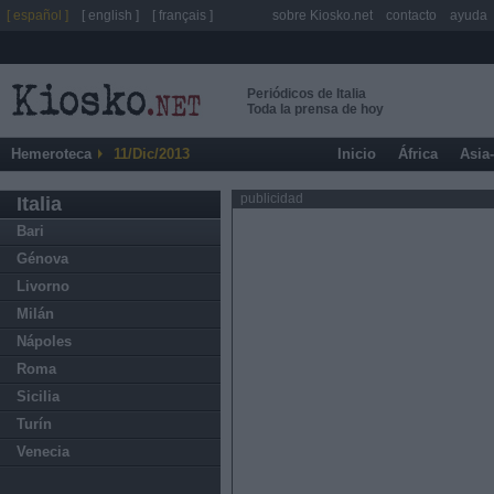
[ español ]
[ english ]
[ français ]
sobre Kiosko.net
contacto
ayuda
Periódicos de Italia
Toda la prensa de hoy
Hemeroteca
11/Dic/2013
Inicio
África
Asia
publicidad
Italia
Bari
Génova
Livorno
Milán
Nápoles
Roma
Sicilia
Turín
Venecia