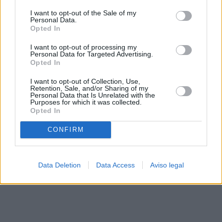
solo a este sitio web. Puede cambiar sus preferencias en
I want to opt-out of the Sale of my
cualquier momento entrando de nuevo en este sitio web o
Personal Data.
visitando nuestra política de privacidad.
Opted In
I want to opt-out of processing my
Personal Data for Targeted Advertising.
Opted In
I want to opt-out of Collection, Use,
Retention, Sale, and/or Sharing of my
Personal Data that Is Unrelated with the
Purposes for which it was collected.
Opted In
CONFIRM
Data Deletion
Data Access
Aviso legal