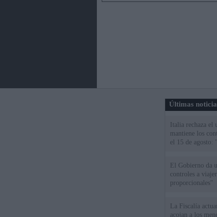
Últimas notici
Italia rechaza e
mantiene los cont
el 15 de agosto:
El Gobierno da un
controles a viaj
proporcionales"
La Fiscalía actu
acojan a los meno