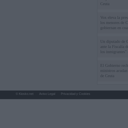
Ceuta
Vox eleva la pres
los menores de C
gobiernan en coa
Un diputado de 
ante la Fiscalía 
los inmigrantes”
El Gobierno rech
ministros acudan 
de Ceuta
© Kiosko.net
Aviso Legal
Privacidad y Cookies