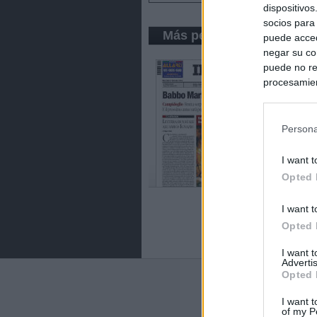
dispositivo
socios para
Más periódicos de Roma
puede acced
negar su co
puede no re
procesamien
preferencia
política de 
Persona
I want t
Opted 
I want t
Opted 
I want 
Advertis
Opted 
Últimas notic
I want t
of my P
Italia rechaza 