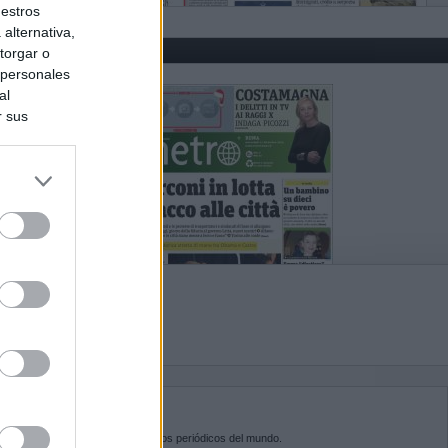
uestros
alternativa,
torgar o
 personales
al
r sus
do nuestra
BRE KIOSKO.NET
sko.net
es la puerta de entrada a los periódicos del mundo.