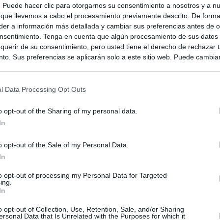
s. Puede hacer clic para otorgarnos su consentimiento a nosotros y a n
 que llevemos a cabo el procesamiento previamente descrito. De forma 
er a información más detallada y cambiar sus preferencias antes de o
nsentimiento. Tenga en cuenta que algún procesamiento de sus datos
querir de su consentimiento, pero usted tiene el derecho de rechazar t
to. Sus preferencias se aplicarán solo a este sitio web. Puede cambia
s en cualquier momento entrando de nuevo en este sitio web o visitan
privacidad.
l Data Processing Opt Outs
o opt-out of the Sharing of my personal data.
In
o opt-out of the Sale of my Personal Data.
In
to opt-out of processing my Personal Data for Targeted
ing.
In
ias
SO
o opt-out of Collection, Use, Retention, Sale, and/or Sharing
ersonal Data that Is Unrelated with the Purposes for which it
Kio
el ultimátum del Gobierno y mantiene los controles a viajeros de