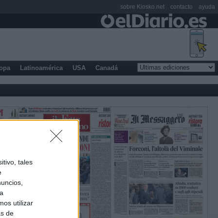
sobre Kiosko.net
contacto
ayuda
opa
Latinoamérica
USA
Canadá
tivo, tales
e
nuncios,
ra
os utilizar
as de