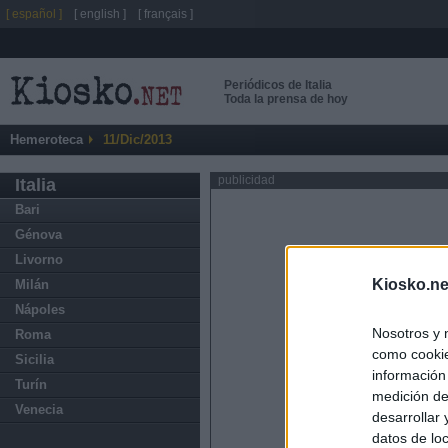
[ español ]
[ english ]
[ français ]
Periódicos de Italia
Toda la prensa de hoy
Hemeroteca
11/Dic/2013
publicidad
Italia
Bari
Génova
Livorno
Kiosko.ne
Milán
Nápoles
Nosotros y 
Roma
como cookie
Sicilia
información
Turín
medición de
Venecia
desarrollar
datos de loc