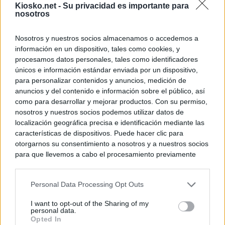
Kiosko.net -
Su privacidad es importante para
nosotros
Nosotros y nuestros socios almacenamos o accedemos a
información en un dispositivo, tales como cookies, y
procesamos datos personales, tales como identificadores
únicos e información estándar enviada por un dispositivo,
para personalizar contenidos y anuncios, medición de
anuncios y del contenido e información sobre el público, así
como para desarrollar y mejorar productos. Con su permiso,
nosotros y nuestros socios podemos utilizar datos de
localización geográfica precisa e identificación mediante las
características de dispositivos. Puede hacer clic para
otorgarnos su consentimiento a nosotros y a nuestros socios
para que llevemos a cabo el procesamiento previamente
descrito. De forma alternativa, puede acceder a información
más detallada y cambiar sus preferencias antes de otorgar o
Personal Data Processing Opt Outs
negar su consentimiento. Tenga en cuenta que algún
procesamiento de sus datos personales puede no requerir
I want to opt-out of the Sharing of my
de su consentimiento, pero usted tiene el derecho de
personal data.
rechazar tal procesamiento. Sus preferencias se aplicarán
Opted In