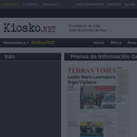
[ español ]
[ english ]
[ français ]
sobre Kiosko.net
contacto
ayuda
Periódicos de Irán
Toda la prensa de hoy
Hemeroteca
26/May/2022
Inicio
África
Asia
Irán
Prensa de Información G