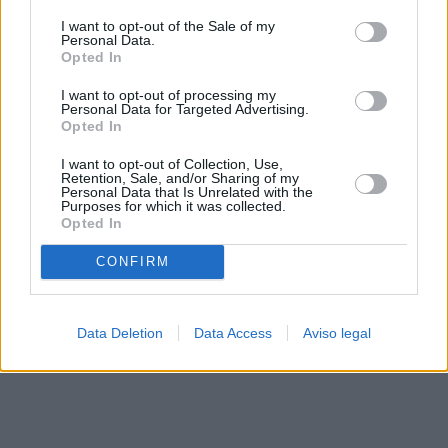
solo a este sitio web. Puede cambiar sus preferencias en
I want to opt-out of the Sale of my
cualquier momento entrando de nuevo en este sitio web o
Personal Data.
visitando nuestra política de privacidad.
Opted In
I want to opt-out of processing my
Personal Data for Targeted Advertising.
Opted In
I want to opt-out of Collection, Use,
Retention, Sale, and/or Sharing of my
Personal Data that Is Unrelated with the
Purposes for which it was collected.
Opted In
CONFIRM
Data Deletion
Data Access
Aviso legal