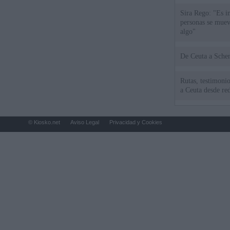
Sira Rego: "Es i
personas se muev
algo"
De Ceu
Rutas, testimonio
a Ceuta desde red
© Kiosko.net
Aviso Legal
Privacidad y Cookies