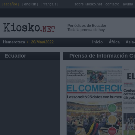
[ español ]
[ english ]
[ français ]
sobre Kiosko.net
contacto
ayuda
Periódicos de Ecuador
Toda la prensa de hoy
Hemeroteca
26/May/2022
Inicio
África
Asia
Ecuador
Prensa de Información G