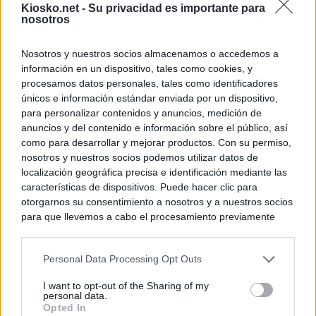
Kiosko.net -
Su privacidad es importante para
nosotros
Nosotros y nuestros socios almacenamos o accedemos a
información en un dispositivo, tales como cookies, y
procesamos datos personales, tales como identificadores
únicos e información estándar enviada por un dispositivo,
para personalizar contenidos y anuncios, medición de
anuncios y del contenido e información sobre el público, así
como para desarrollar y mejorar productos. Con su permiso,
nosotros y nuestros socios podemos utilizar datos de
localización geográfica precisa e identificación mediante las
características de dispositivos. Puede hacer clic para
otorgarnos su consentimiento a nosotros y a nuestros socios
para que llevemos a cabo el procesamiento previamente
descrito. De forma alternativa, puede acceder a información
más detallada y cambiar sus preferencias antes de otorgar o
Personal Data Processing Opt Outs
negar su consentimiento. Tenga en cuenta que algún
procesamiento de sus datos personales puede no requerir
I want to opt-out of the Sharing of my
de su consentimiento, pero usted tiene el derecho de
personal data.
rechazar tal procesamiento. Sus preferencias se aplicarán
Opted In