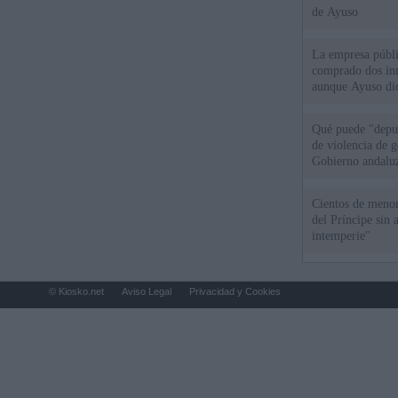
de Ayuso
La empresa públic
comprado dos inm
aunque Ayuso dic
el año"
Qué puede "depur
de violencia de g
Gobierno andalu
Cientos de menor
del Príncipe sin
intemperie"
© Kiosko.net
Aviso Legal
Privacidad y Cookies