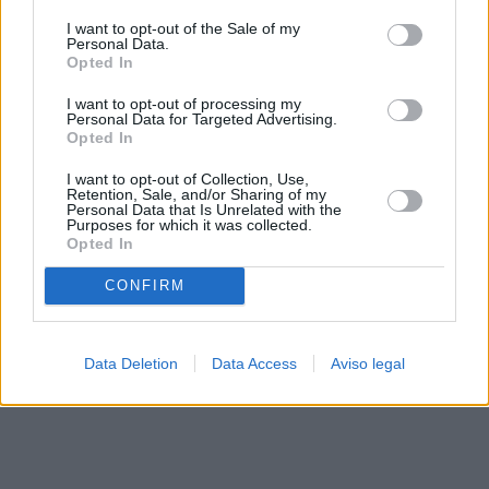
solo a este sitio web. Puede cambiar sus preferencias en
I want to opt-out of the Sale of my
cualquier momento entrando de nuevo en este sitio web o
Personal Data.
visitando nuestra política de privacidad.
Opted In
I want to opt-out of processing my
Personal Data for Targeted Advertising.
Opted In
I want to opt-out of Collection, Use,
Retention, Sale, and/or Sharing of my
Personal Data that Is Unrelated with the
Purposes for which it was collected.
Opted In
CONFIRM
Data Deletion
Data Access
Aviso legal