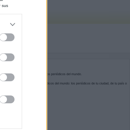
r sus
do nuestra
BRE KIOSKO.NET
sko.net
es la puerta de entrada a los periódicos del mundo.
ega por las portadas de los periódicos del mundo: los periódicos de tu ciudad, de tu país o
 otro extremo del mundo.
GUENOS