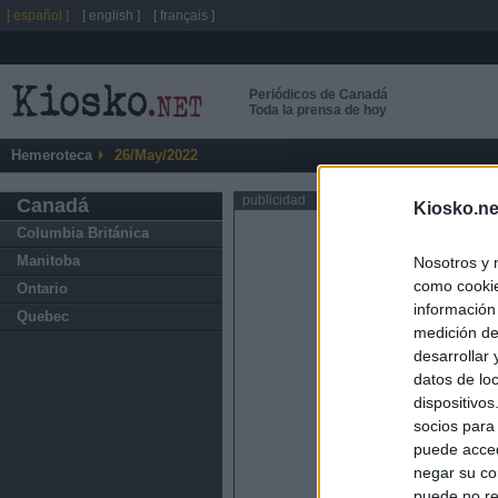
[ español ]
[ english ]
[ français ]
Periódicos de Canadá
Toda la prensa de hoy
Hemeroteca
26/May/2022
publicidad
Canadá
Kiosko.ne
Columbia Británica
Manitoba
Nosotros y 
como cookie
Ontario
información
Quebec
medición de
desarrollar
datos de loc
dispositivo
socios para
puede acced
negar su co
puede no re