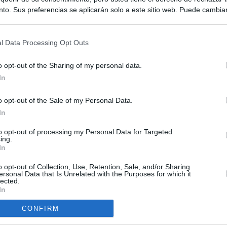
to. Sus preferencias se aplicarán solo a este sitio web. Puede cambia
s en cualquier momento entrando de nuevo en este sitio web o visitan
privacidad.
l Data Processing Opt Outs
o opt-out of the Sharing of my personal data.
In
o opt-out of the Sale of my Personal Data.
ias
In
SO
Kio
 que Ayuso señaló por la compra del ático: "Lo que no se dice es
to opt-out of processing my Personal Data for Targeted
ing.
ene residencia oficial para la presidenta"
Nav
In
del
Ayuso no puede destinar directamente la venta del ático de
o opt-out of Collection, Use, Retention, Sale, and/or Sharing
SÍ
as por los incendios
ersonal Data that Is Unrelated with the Purposes for which it
lected.
In
tico: de los honorarios de la inmobiliaria a la estimación de venta
e Ayuso
CONFIRM