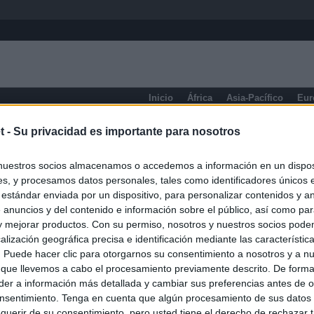
Inicio
África
Asia-Pacífico
Eur
Ontario
t -
Su privacidad es importante para nosotros
nuestros socios almacenamos o accedemos a información en un disposi
s, y procesamos datos personales, tales como identificadores únicos 
 estándar enviada por un dispositivo, para personalizar contenidos y a
 anuncios y del contenido e información sobre el público, así como pa
 y mejorar productos. Con su permiso, nosotros y nuestros socios podem
alización geográfica precisa e identificación mediante las característic
s. Puede hacer clic para otorgarnos su consentimiento a nosotros y a n
 que llevemos a cabo el procesamiento previamente descrito. De forma 
er a información más detallada y cambiar sus preferencias antes de o
nsentimiento. Tenga en cuenta que algún procesamiento de sus datos
querir de su consentimiento, pero usted tiene el derecho de rechazar t