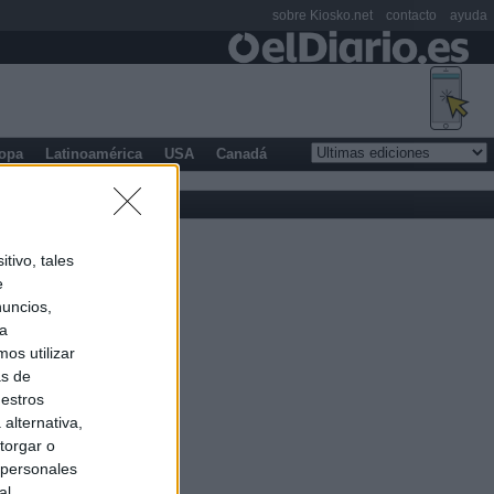
sobre Kiosko.net
contacto
ayuda
opa
Latinoamérica
USA
Canadá
tivo, tales
e
nuncios,
ra
os utilizar
as de
uestros
alternativa,
torgar o
 personales
al