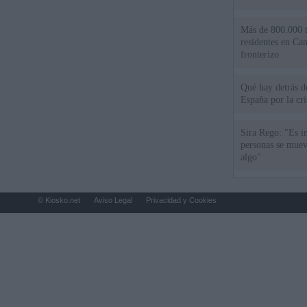
Más de 800.000 t
residentes en Can
fronterizo
Qué hay detrás d
España por la cri
Sira Rego: "Es i
personas se muev
algo"
© Kiosko.net
Aviso Legal
Privacidad y Cookies