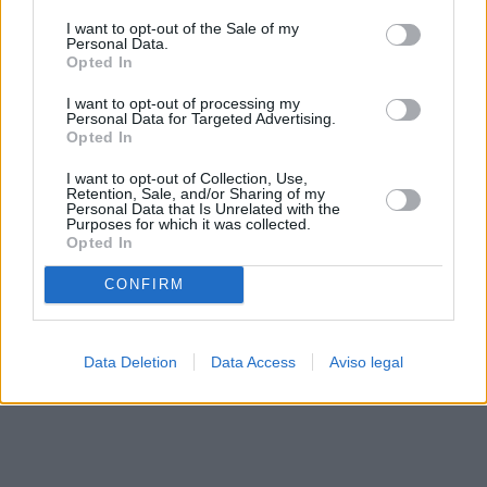
solo a este sitio web. Puede cambiar sus preferencias en
I want to opt-out of the Sale of my
cualquier momento entrando de nuevo en este sitio web o
Personal Data.
visitando nuestra política de privacidad.
Opted In
I want to opt-out of processing my
Personal Data for Targeted Advertising.
Opted In
I want to opt-out of Collection, Use,
Retention, Sale, and/or Sharing of my
Personal Data that Is Unrelated with the
Purposes for which it was collected.
Opted In
CONFIRM
Data Deletion
Data Access
Aviso legal