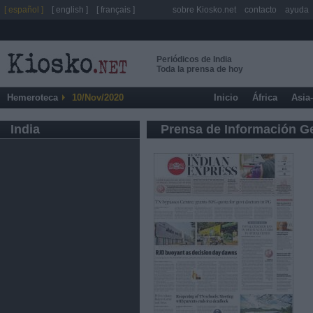
[ español ]
[ english ]
[ français ]
sobre Kiosko.net
contacto
ayuda
Periódicos de India
Toda la prensa de hoy
Hemeroteca
10/Nov/2020
Inicio
África
Asia
India
Prensa de Información G