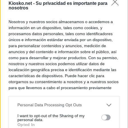
Kiosko.net -
Su privacidad es importante para
nosotros
Nosotros y nuestros socios almacenamos o accedemos a
información en un dispositivo, tales como cookies, y
procesamos datos personales, tales como identificadores
únicos e información estándar enviada por un dispositivo,
para personalizar contenidos y anuncios, medición de
anuncios y del contenido e información sobre el público, así
como para desarrollar y mejorar productos. Con su permiso,
nosotros y nuestros socios podemos utilizar datos de
localización geográfica precisa e identificación mediante las
características de dispositivos. Puede hacer clic para
otorgarnos su consentimiento a nosotros y a nuestros socios
para que llevemos a cabo el procesamiento previamente
descrito. De forma alternativa, puede acceder a información
más detallada y cambiar sus preferencias antes de otorgar o
Personal Data Processing Opt Outs
negar su consentimiento. Tenga en cuenta que algún
procesamiento de sus datos personales puede no requerir
I want to opt-out of the Sharing of my
de su consentimiento, pero usted tiene el derecho de
personal data.
rechazar tal procesamiento. Sus preferencias se aplicarán
Opted In