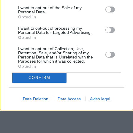
solo a este sitio web. Puede cambiar sus preferencias en
I want to opt-out of the Sale of my
cualquier momento entrando de nuevo en este sitio web o
Personal Data.
visitando nuestra política de privacidad.
Opted In
I want to opt-out of processing my
Personal Data for Targeted Advertising.
Opted In
I want to opt-out of Collection, Use,
Retention, Sale, and/or Sharing of my
Personal Data that Is Unrelated with the
Purposes for which it was collected.
Opted In
CONFIRM
Data Deletion
Data Access
Aviso legal