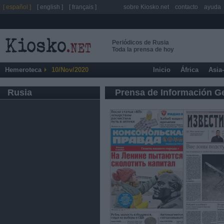
[ español ]
[ english ]
[ français ]
sobre Kiosko.net
contacto
ayuda
Periódicos de Rusia
Toda la prensa de hoy
Hemeroteca
10/Nov/2020
Inicio
África
Asia
Rusia
Prensa de Información G