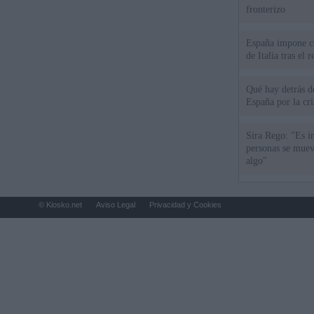
fronterizo
España impone co
de Italia tras el
Qué hay detrás d
España por la cri
Sira Rego: "Es i
personas se muev
algo"
© Kiosko.net
Aviso Legal
Privacidad y Cookies