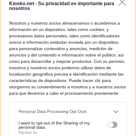
Kiosko.net -
Su privacidad es importante para
nosotros
Nosotros y nuestros socios almacenamos o accedemos a
información en un dispositivo, tales como cookies, y
procesamos datos personales, tales como identificadores
únicos e información estándar enviada por un dispositivo,
para personalizar contenidos y anuncios, medición de
anuncios y del contenido e información sobre el público, así
como para desarrollar y mejorar productos. Con su permiso,
nosotros y nuestros socios podemos utilizar datos de
localización geográfica precisa e identificación mediante las
características de dispositivos. Puede hacer clic para
otorgarnos su consentimiento a nosotros y a nuestros socios
para que llevemos a cabo el procesamiento previamente
descrito. De forma alternativa, puede acceder a información
más detallada y cambiar sus preferencias antes de otorgar o
Personal Data Processing Opt Outs
negar su consentimiento. Tenga en cuenta que algún
procesamiento de sus datos personales puede no requerir
I want to opt-out of the Sharing of my
de su consentimiento, pero usted tiene el derecho de
personal data.
rechazar tal procesamiento. Sus preferencias se aplicarán
Opted In