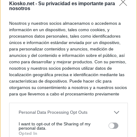
Kiosko.net -
Su privacidad es importante para
nosotros
Nosotros y nuestros socios almacenamos o accedemos a
información en un dispositivo, tales como cookies, y
procesamos datos personales, tales como identificadores
únicos e información estándar enviada por un dispositivo,
para personalizar contenidos y anuncios, medición de
anuncios y del contenido e información sobre el público, así
como para desarrollar y mejorar productos. Con su permiso,
nosotros y nuestros socios podemos utilizar datos de
localización geográfica precisa e identificación mediante las
características de dispositivos. Puede hacer clic para
otorgarnos su consentimiento a nosotros y a nuestros socios
para que llevemos a cabo el procesamiento previamente
descrito. De forma alternativa, puede acceder a información
más detallada y cambiar sus preferencias antes de otorgar o
Personal Data Processing Opt Outs
negar su consentimiento. Tenga en cuenta que algún
procesamiento de sus datos personales puede no requerir
I want to opt-out of the Sharing of my
de su consentimiento, pero usted tiene el derecho de
personal data.
rechazar tal procesamiento. Sus preferencias se aplicarán
Opted In