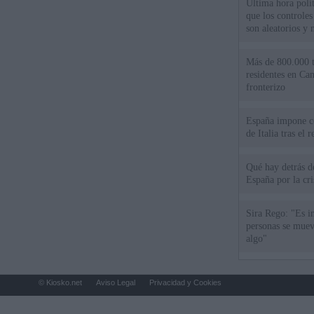
Última hora políti
que los controles
son aleatorios y 
Más de 800.000 t
residentes en Can
fronterizo
España impone co
de Italia tras el
Qué hay detrás d
España por la cri
Sira Rego: "Es i
personas se muev
algo"
© Kiosko.net
Aviso Legal
Privacidad y Cookies