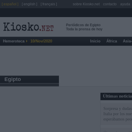
[ español ]
[ english ]
[ français ]
sobre Kiosko.net
contacto
ayuda
Periódicos de Egipto
Toda la prensa de hoy
Hemeroteca
10/Nov/2020
Inicio
África
Asia
Egipto
Últimas notici
Sorpresa y dudas 
Italia por los nu
esperábamos peo