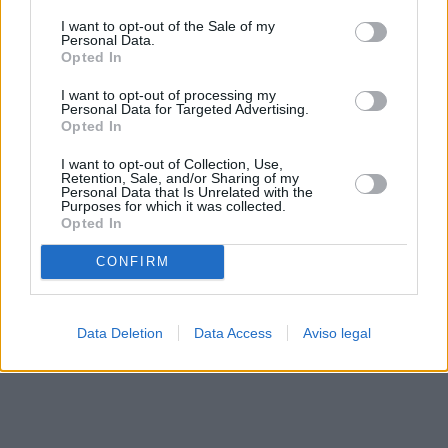
solo a este sitio web. Puede cambiar sus preferencias en
I want to opt-out of the Sale of my
cualquier momento entrando de nuevo en este sitio web o
Personal Data.
visitando nuestra política de privacidad.
Opted In
I want to opt-out of processing my
Personal Data for Targeted Advertising.
Opted In
I want to opt-out of Collection, Use,
Retention, Sale, and/or Sharing of my
Personal Data that Is Unrelated with the
Purposes for which it was collected.
Opted In
CONFIRM
Data Deletion
Data Access
Aviso legal