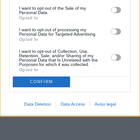
solo a este sitio web. Puede cambiar sus preferencias en
I want to opt-out of the Sale of my
cualquier momento entrando de nuevo en este sitio web o
Personal Data.
visitando nuestra política de privacidad.
Opted In
I want to opt-out of processing my
Personal Data for Targeted Advertising.
Opted In
I want to opt-out of Collection, Use,
Retention, Sale, and/or Sharing of my
Personal Data that Is Unrelated with the
Purposes for which it was collected.
Opted In
CONFIRM
Data Deletion
Data Access
Aviso legal