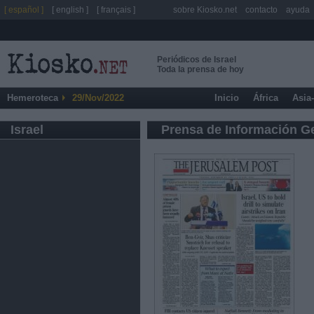
[ español ]
[ english ]
[ français ]
sobre Kiosko.net
contacto
ayuda
Periódicos de Israel
Toda la prensa de hoy
Hemeroteca
29/Nov/2022
Inicio
África
Asia
Israel
Prensa de Información G