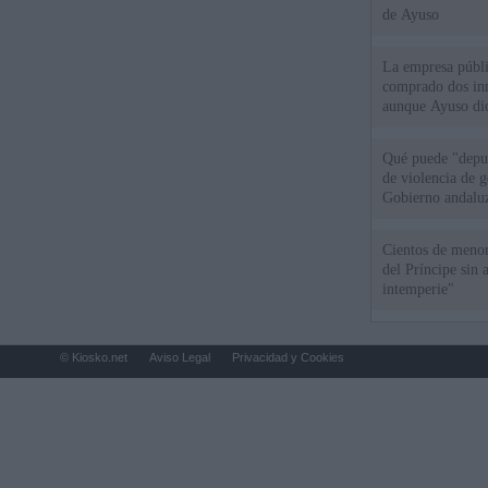
de Ayuso
La empresa públic
comprado dos inm
aunque Ayuso dic
el año"
Qué puede "depur
de violencia de g
Gobierno andalu
Cientos de menor
del Príncipe sin
intemperie"
© Kiosko.net
Aviso Legal
Privacidad y Cookies