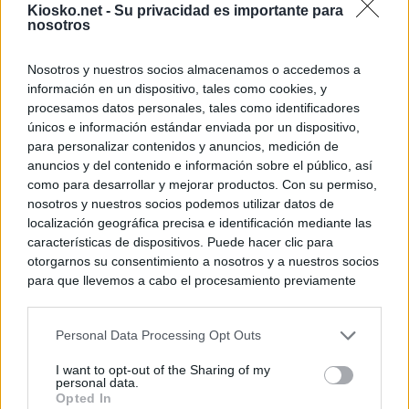
Kiosko.net -
Su privacidad es importante para
nosotros
Nosotros y nuestros socios almacenamos o accedemos a
información en un dispositivo, tales como cookies, y
procesamos datos personales, tales como identificadores
únicos e información estándar enviada por un dispositivo,
para personalizar contenidos y anuncios, medición de
anuncios y del contenido e información sobre el público, así
como para desarrollar y mejorar productos. Con su permiso,
nosotros y nuestros socios podemos utilizar datos de
localización geográfica precisa e identificación mediante las
características de dispositivos. Puede hacer clic para
otorgarnos su consentimiento a nosotros y a nuestros socios
para que llevemos a cabo el procesamiento previamente
descrito. De forma alternativa, puede acceder a información
más detallada y cambiar sus preferencias antes de otorgar o
Personal Data Processing Opt Outs
negar su consentimiento. Tenga en cuenta que algún
procesamiento de sus datos personales puede no requerir
I want to opt-out of the Sharing of my
de su consentimiento, pero usted tiene el derecho de
personal data.
rechazar tal procesamiento. Sus preferencias se aplicarán
Opted In