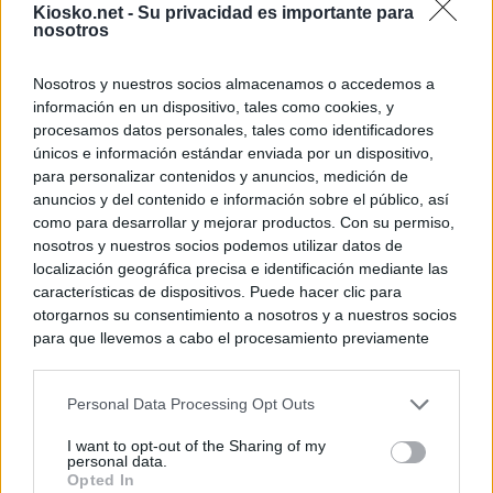
Kiosko.net -
Su privacidad es importante para
nosotros
Nosotros y nuestros socios almacenamos o accedemos a
información en un dispositivo, tales como cookies, y
procesamos datos personales, tales como identificadores
únicos e información estándar enviada por un dispositivo,
para personalizar contenidos y anuncios, medición de
anuncios y del contenido e información sobre el público, así
como para desarrollar y mejorar productos. Con su permiso,
nosotros y nuestros socios podemos utilizar datos de
localización geográfica precisa e identificación mediante las
características de dispositivos. Puede hacer clic para
otorgarnos su consentimiento a nosotros y a nuestros socios
para que llevemos a cabo el procesamiento previamente
descrito. De forma alternativa, puede acceder a información
más detallada y cambiar sus preferencias antes de otorgar o
Personal Data Processing Opt Outs
negar su consentimiento. Tenga en cuenta que algún
procesamiento de sus datos personales puede no requerir
I want to opt-out of the Sharing of my
de su consentimiento, pero usted tiene el derecho de
personal data.
rechazar tal procesamiento. Sus preferencias se aplicarán
Opted In