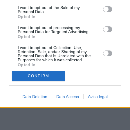
solo a este sitio web. Puede cambiar sus preferencias en
I want to opt-out of the Sale of my
cualquier momento entrando de nuevo en este sitio web o
Personal Data.
visitando nuestra política de privacidad.
Opted In
I want to opt-out of processing my
Personal Data for Targeted Advertising.
Opted In
I want to opt-out of Collection, Use,
Retention, Sale, and/or Sharing of my
Personal Data that Is Unrelated with the
Purposes for which it was collected.
Opted In
CONFIRM
Data Deletion
Data Access
Aviso legal