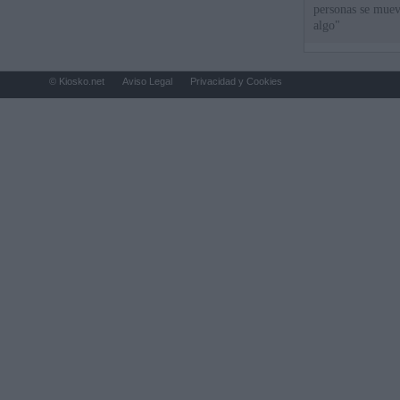
personas se muev
algo"
© Kiosko.net
Aviso Legal
Privacidad y Cookies