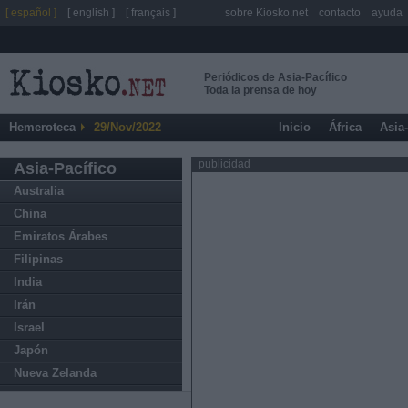
[ español ]
[ english ]
[ français ]
sobre Kiosko.net
contacto
ayuda
Periódicos de Asia-Pacífico
Toda la prensa de hoy
Hemeroteca
29/Nov/2022
Inicio
África
Asia
publicidad
Asia-Pacífico
Australia
China
Emiratos Árabes
Filipinas
India
Irán
Israel
Japón
Nueva Zelanda