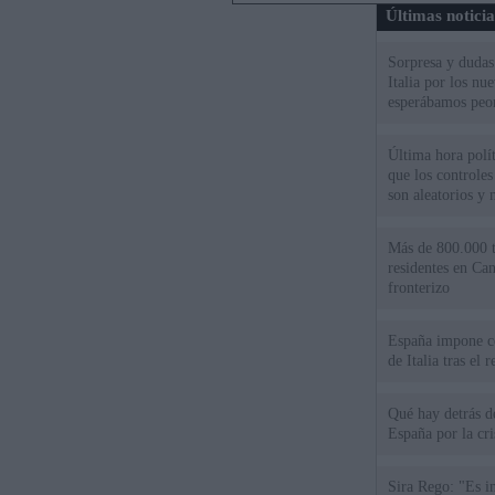
Últimas notici
Sorpresa y dudas 
Italia por los nu
esperábamos peo
Última hora polít
que los controles
son aleatorios y 
Más de 800.000 t
residentes en Can
fronterizo
España impone co
de Italia tras el
Qué hay detrás d
España por la cri
Sira Rego: "Es i