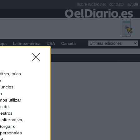
sobre Kiosko.net
contacto
ayuda
opa
Latinoamérica
USA
Canadá
tivo, tales
e
nuncios,
ra
os utilizar
as de
uestros
alternativa,
torgar o
 personales
al