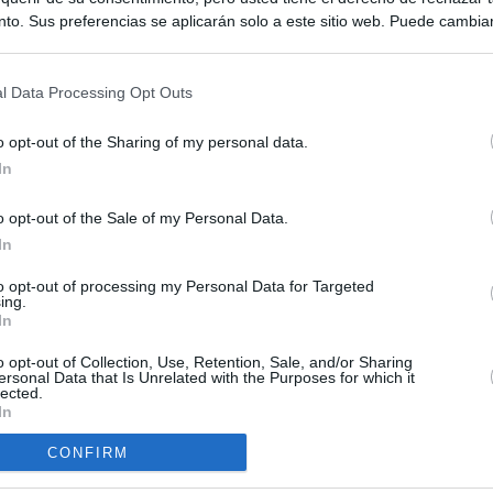
to. Sus preferencias se aplicarán solo a este sitio web. Puede cambia
s en cualquier momento entrando de nuevo en este sitio web o visitan
privacidad.
l Data Processing Opt Outs
o opt-out of the Sharing of my personal data.
In
o opt-out of the Sale of my Personal Data.
ias
In
SO
Kio
 la alerta en Ceuta y estrecha la coordinación con Marruecos
to opt-out of processing my Personal Data for Targeted
ing.
adas a cruzar la frontera
Nav
In
del
an?": dentro de los grupos de WhatsApp, Facebook e Instagram
o opt-out of Collection, Use, Retention, Sale, and/or Sharing
SÍ
n nuevo cruce a Ceuta desde Marruecos para el 15 de agosto
ersonal Data that Is Unrelated with the Purposes for which it
lected.
In
esión sobre el PP por la acogida de los menores de Ceuta en las
e gobiernan en coalición
CONFIRM