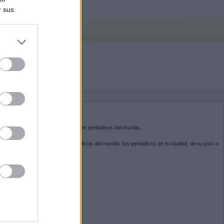
r sus
do nuestra
BRE KIOSKO.NET
sko.net
es la puerta de entrada a los periódicos del mundo.
ega por las portadas de los periódicos del mundo: los periódicos de tu ciudad, de tu país o
 otro extremo del mundo.
GUENOS