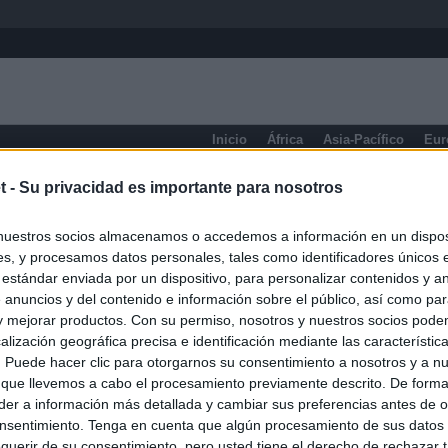
Inicio
África
Asia-Pacífico
Eur
eneral
t -
Su privacidad es importante para nosotros
nuestros socios almacenamos o accedemos a información en un disposi
s, y procesamos datos personales, tales como identificadores únicos 
 estándar enviada por un dispositivo, para personalizar contenidos y a
 anuncios y del contenido e información sobre el público, así como pa
 y mejorar productos. Con su permiso, nosotros y nuestros socios podem
alización geográfica precisa e identificación mediante las característic
s. Puede hacer clic para otorgarnos su consentimiento a nosotros y a n
 que llevemos a cabo el procesamiento previamente descrito. De forma 
er a información más detallada y cambiar sus preferencias antes de o
nsentimiento. Tenga en cuenta que algún procesamiento de sus datos
querir de su consentimiento, pero usted tiene el derecho de rechazar t