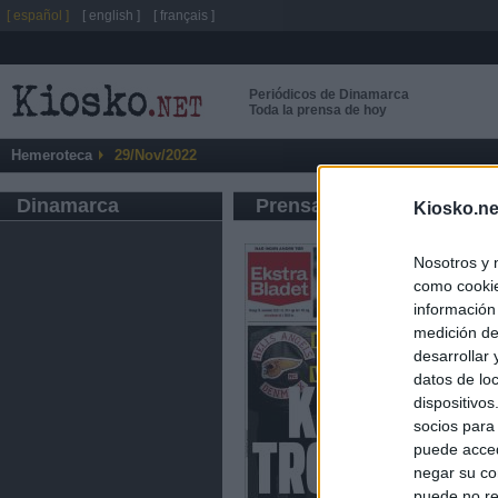
[ español ]
[ english ]
[ français ]
Periódicos de Dinamarca
Toda la prensa de hoy
Hemeroteca
29/Nov/2022
Dinamarca
Prensa de Información G
Kiosko.ne
Nosotros y 
como cookie
información
medición de
desarrollar
datos de loc
dispositivo
socios para
puede acced
negar su co
puede no re