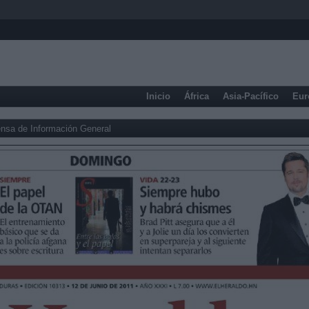
Inicio
África
Asia-Pacífico
Eur
nsa de Información General