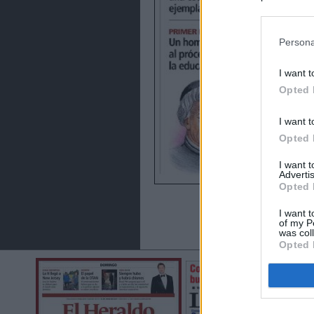
preferencia
política de 
Persona
I want t
Opted 
I want t
Opted 
I want 
Advertis
Opted 
I want t
of my P
was col
Opted 