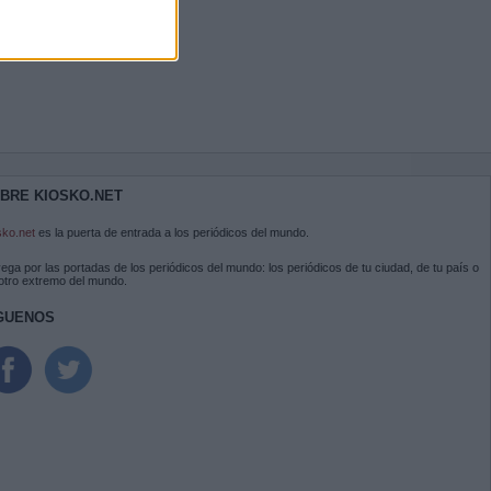
BRE KIOSKO.NET
sko.net
es la puerta de entrada a los periódicos del mundo.
ega por las portadas de los periódicos del mundo: los periódicos de tu ciudad, de tu país o
 otro extremo del mundo.
GUENOS