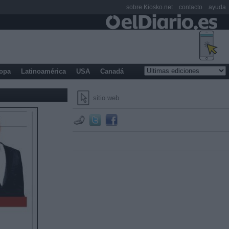
sobre Kiosko.net
contacto
ayuda
opa
Latinoamérica
USA
Canadá
sitio web