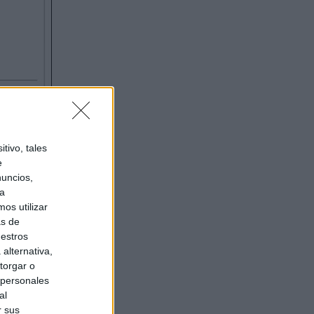
tivo, tales
e
nuncios,
ra
os utilizar
as de
uestros
alternativa,
torgar o
 personales
al
r sus