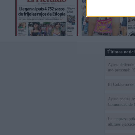
Últimas notic
Ayuso defiende
uso personal: "
El Gobierno de 
Ayuso contra Ay
Comunidad de 
La empresa públ
últimos ejercic