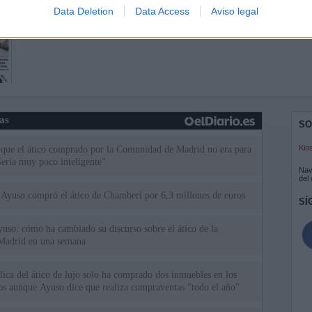
Data Deletion
Data Access
Aviso legal
ias
SO
Kio
 que el ático comprado por la Comunidad de Madrid no era para
Sería muy poco inteligente"
Nav
del
Ayuso compró el ático de Chamberí por 6,3 millones de euros
SÍ
uso: cómo ha cambiado su discurso sobre el ático de la
Madrid en una semana
ica del ático de lujo solo ha comprado dos inmuebles en los
ios aunque Ayuso dice que realiza compraventas "todo el año"