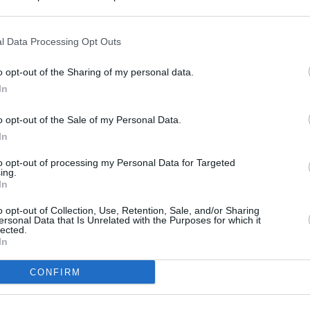
s en cualquier momento entrando de nuevo en este sitio web o visitan
privacidad.
l Data Processing Opt Outs
o opt-out of the Sharing of my personal data.
In
o opt-out of the Sale of my Personal Data.
In
to opt-out of processing my Personal Data for Targeted
ing.
In
o opt-out of Collection, Use, Retention, Sale, and/or Sharing
ersonal Data that Is Unrelated with the Purposes for which it
lected.
In
CONFIRM