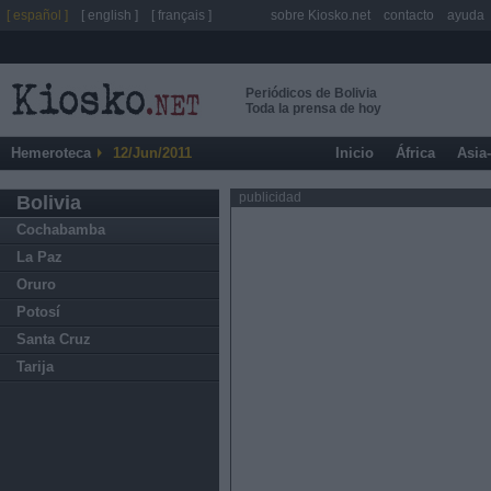
[ español ]
[ english ]
[ français ]
sobre Kiosko.net
contacto
ayuda
Periódicos de Bolivia
Toda la prensa de hoy
Hemeroteca
12/Jun/2011
Inicio
África
Asia
publicidad
Bolivia
Cochabamba
La Paz
Oruro
Potosí
Santa Cruz
Tarija