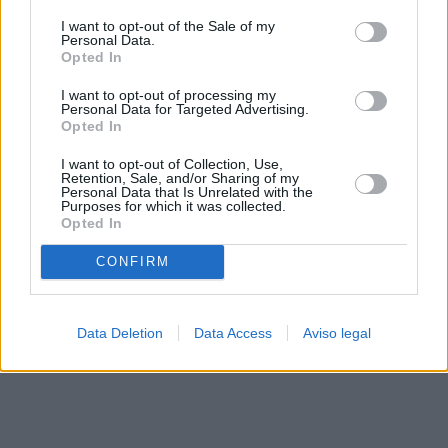
solo a este sitio web. Puede cambiar sus preferencias en
I want to opt-out of the Sale of my
cualquier momento entrando de nuevo en este sitio web o
Personal Data.
visitando nuestra política de privacidad.
Opted In
I want to opt-out of processing my
Personal Data for Targeted Advertising.
Opted In
I want to opt-out of Collection, Use,
Retention, Sale, and/or Sharing of my
Personal Data that Is Unrelated with the
Purposes for which it was collected.
Opted In
CONFIRM
Data Deletion
Data Access
Aviso legal