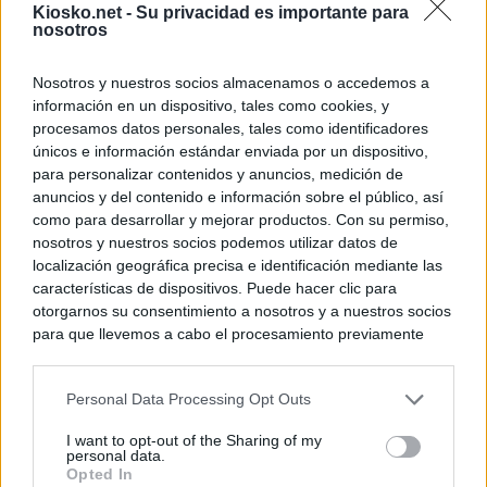
Kiosko.net -
Su privacidad es importante para
nosotros
Nosotros y nuestros socios almacenamos o accedemos a
información en un dispositivo, tales como cookies, y
procesamos datos personales, tales como identificadores
únicos e información estándar enviada por un dispositivo,
para personalizar contenidos y anuncios, medición de
anuncios y del contenido e información sobre el público, así
como para desarrollar y mejorar productos. Con su permiso,
nosotros y nuestros socios podemos utilizar datos de
localización geográfica precisa e identificación mediante las
características de dispositivos. Puede hacer clic para
otorgarnos su consentimiento a nosotros y a nuestros socios
para que llevemos a cabo el procesamiento previamente
descrito. De forma alternativa, puede acceder a información
más detallada y cambiar sus preferencias antes de otorgar o
Personal Data Processing Opt Outs
negar su consentimiento. Tenga en cuenta que algún
procesamiento de sus datos personales puede no requerir
I want to opt-out of the Sharing of my
de su consentimiento, pero usted tiene el derecho de
personal data.
rechazar tal procesamiento. Sus preferencias se aplicarán
Opted In