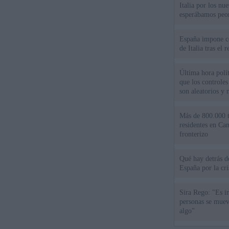
Italia por los nu
esperábamos peo
España impone co
de Italia tras el
Última hora polít
que los controles
son aleatorios y 
Más de 800.000 t
residentes en Can
fronterizo
Qué hay detrás d
España por la cri
Sira Rego: "Es i
personas se muev
algo"