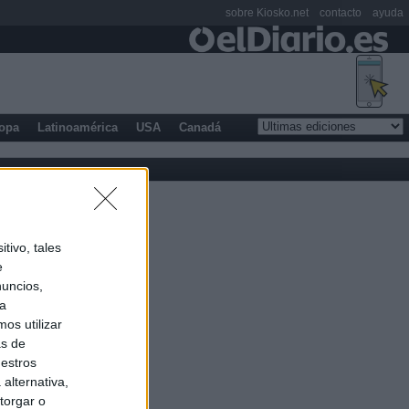
sobre Kiosko.net
contacto
ayuda
opa
Latinoamérica
USA
Canadá
tivo, tales
e
nuncios,
ra
os utilizar
as de
uestros
alternativa,
torgar o