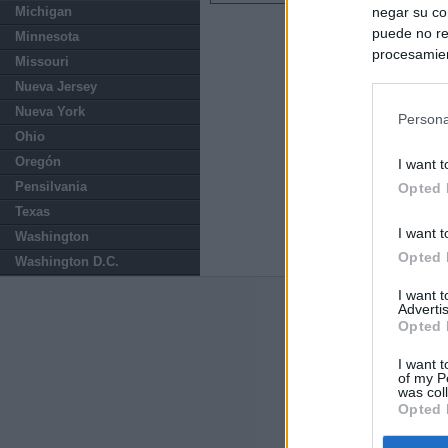
negar su co
Michigan
puede no re
Minnesota
procesamien
Missouri
preferencia
Nueva Jersey
política de 
Nueva York
Persona
Ohio
Oregón
I want t
Pensilvania
Opted 
Texas
I want t
Washington
Opted 
Washington D.C.
I want 
Advertis
Últimas notic
Opted 
España mantiene
I want t
tras nuevas llam
of my P
was col
Opted 
Vox eleva la pr
comunidades qu