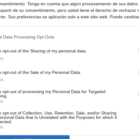
nsentimiento. Tenga en cuenta que algún procesamiento de sus datos
querir de su consentimiento, pero usted tiene el derecho de rechazar t
to. Sus preferencias se aplicarán solo a este sitio web. Puede cambia
s en cualquier momento entrando de nuevo en este sitio web o visitan
privacidad.
l Data Processing Opt Outs
o opt-out of the Sharing of my personal data.
In
o opt-out of the Sale of my Personal Data.
In
to opt-out of processing my Personal Data for Targeted
ing.
ias
SO
In
Kio
 la alerta en Ceuta y estrecha la coordinación con Marruecos
o opt-out of Collection, Use, Retention, Sale, and/or Sharing
adas a cruzar la frontera
ersonal Data that Is Unrelated with the Purposes for which it
Nav
lected.
del
In
esión sobre el PP por la acogida de los menores de Ceuta en las
SÍ
e gobiernan en coalición