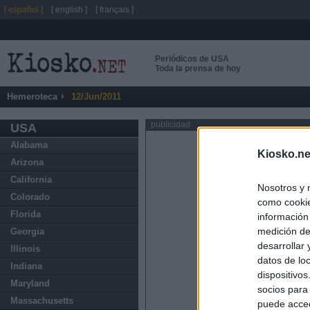
[ español ]
[ english ]
[ français ]
Periódicos de USA
Toda la prensa de hoy
Hemeroteca
12/Jun/2011
publicidad
USA
Alabama
Kiosko.ne
Arizona
California
Nosotros y 
Colorado
como cookie
Florida
información
medición de
Georgia
desarrollar
Illinois
datos de loc
Indiana
dispositivo
Maryland
socios para
Massachusetts
puede acced