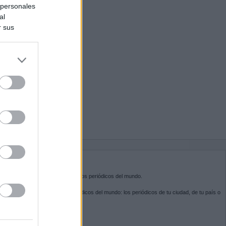
 personales
al
r sus
do nuestra
BRE KIOSKO.NET
sko.net
es la puerta de entrada a los periódicos del mundo.
ega por las portadas de los periódicos del mundo: los periódicos de tu ciudad, de tu país o
 otro extremo del mundo.
GUENOS