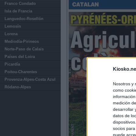
Franco Condado
Isla de Francia
Languedoc-Rosellón
Lemosín
Lorena
Mediodía-Pirineos
Norte-Paso de Calais
Países del Loira
Picardía
Kiosko.ne
Poitou-Charentes
Provenza-Alpes-Costa Azul
Nosotros y 
Ródano-Alpes
como cookie
información
medición de
desarrollar
datos de loc
dispositivo
socios para
puede acced