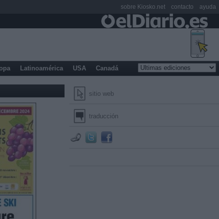
sobre Kiosko.net
contacto
ayuda
opa
Latinoamérica
USA
Canadá
sitio web
traducción