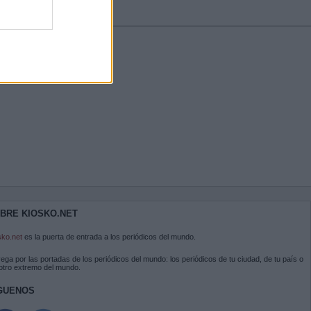
BRE KIOSKO.NET
sko.net
es la puerta de entrada a los periódicos del mundo.
ega por las portadas de los periódicos del mundo: los periódicos de tu ciudad, de tu país o
 otro extremo del mundo.
GUENOS