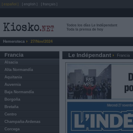
[ español ]
[ english ]
[ français ]
Todos los días Le Indépendant
Toda la prensa de hoy
Hemeroteca
27/Nov/2024
Francia
Le Indépendant
Francia
Alsacia
Alta Normandía
Aquitania
Auvernia
Baja Normandía
Borgoña
Bretaña
Centro
Champaña-Ardenas
Corcega