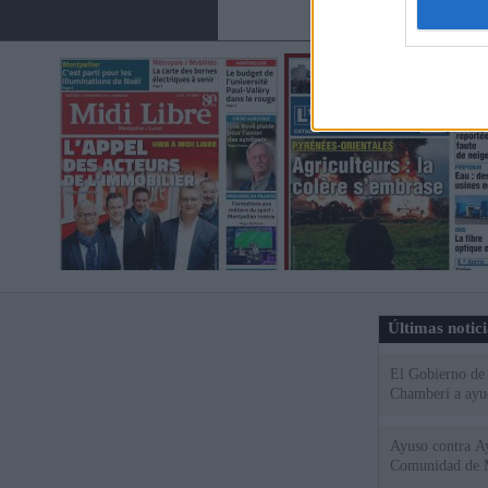
Últimas notic
El Gobierno de 
Chamberí a ayud
Ayuso contra Ay
Comunidad de 