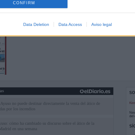
CONFIRM
Data Deletion
Data Access
Aviso legal
ias
SO
Kio
Ayuso no puede destinar directamente la venta del ático de
as por los incendios
Nav
del
uso: cómo ha cambiado su discurso sobre el ático de la
SÍ
Madrid en una semana