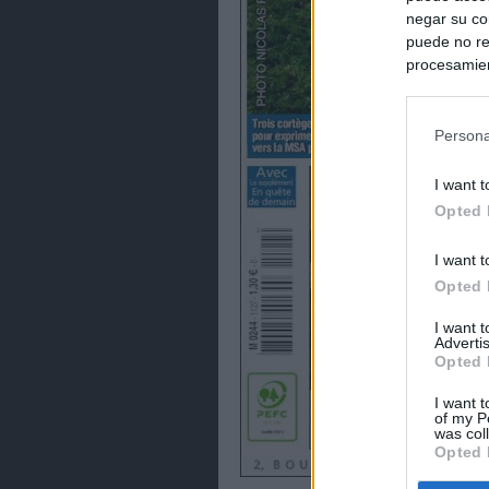
negar su co
puede no re
procesamien
preferencia
política de 
Persona
I want t
Opted 
I want t
Opted 
I want 
Advertis
Opted 
I want t
of my P
was col
Opted 