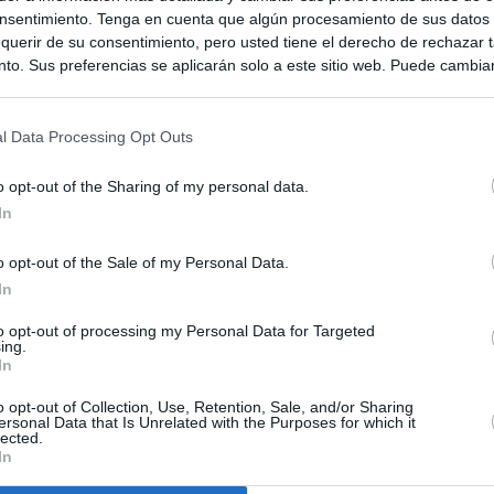
nsentimiento. Tenga en cuenta que algún procesamiento de sus datos
querir de su consentimiento, pero usted tiene el derecho de rechazar t
to. Sus preferencias se aplicarán solo a este sitio web. Puede cambia
s en cualquier momento entrando de nuevo en este sitio web o visitan
privacidad.
l Data Processing Opt Outs
o opt-out of the Sharing of my personal data.
In
o opt-out of the Sale of my Personal Data.
In
to opt-out of processing my Personal Data for Targeted
ing.
In
o opt-out of Collection, Use, Retention, Sale, and/or Sharing
ersonal Data that Is Unrelated with the Purposes for which it
lected.
In