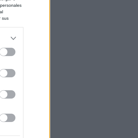
 personales
al
r sus
do nuestra