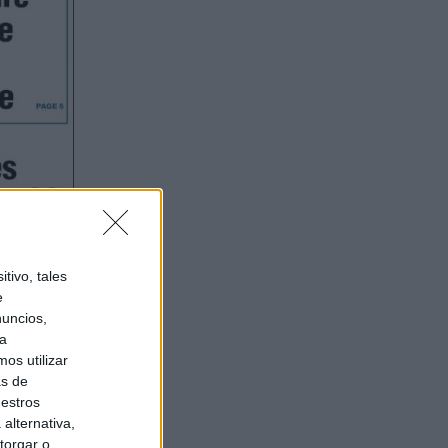
tivo, tales
e
nuncios,
ra
os utilizar
as de
uestros
alternativa,
torgar o