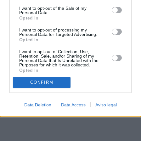
solo a este sitio web. Puede cambiar sus preferencias en
I want to opt-out of the Sale of my
cualquier momento entrando de nuevo en este sitio web o
Personal Data.
visitando nuestra política de privacidad.
Opted In
I want to opt-out of processing my
Personal Data for Targeted Advertising.
Opted In
I want to opt-out of Collection, Use,
Retention, Sale, and/or Sharing of my
Personal Data that Is Unrelated with the
Purposes for which it was collected.
Opted In
CONFIRM
Data Deletion
Data Access
Aviso legal