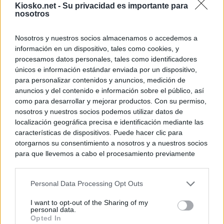
Kiosko.net -
Su privacidad es importante para
nosotros
Nosotros y nuestros socios almacenamos o accedemos a
información en un dispositivo, tales como cookies, y
procesamos datos personales, tales como identificadores
únicos e información estándar enviada por un dispositivo,
para personalizar contenidos y anuncios, medición de
anuncios y del contenido e información sobre el público, así
como para desarrollar y mejorar productos. Con su permiso,
nosotros y nuestros socios podemos utilizar datos de
localización geográfica precisa e identificación mediante las
características de dispositivos. Puede hacer clic para
otorgarnos su consentimiento a nosotros y a nuestros socios
para que llevemos a cabo el procesamiento previamente
descrito. De forma alternativa, puede acceder a información
más detallada y cambiar sus preferencias antes de otorgar o
Personal Data Processing Opt Outs
negar su consentimiento. Tenga en cuenta que algún
procesamiento de sus datos personales puede no requerir
I want to opt-out of the Sharing of my
de su consentimiento, pero usted tiene el derecho de
personal data.
rechazar tal procesamiento. Sus preferencias se aplicarán
Opted In