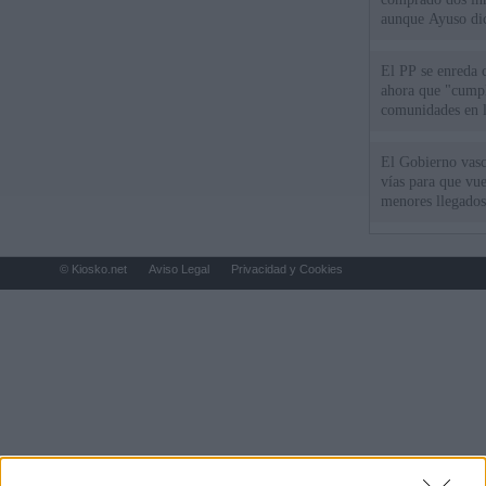
aunque Ayuso dic
el año"
El PP se enreda 
ahora que "cumpl
comunidades en l
oponen
El Gobierno vasc
vías para que vue
menores llegados
© Kiosko.net
Aviso Legal
Privacidad y Cookies