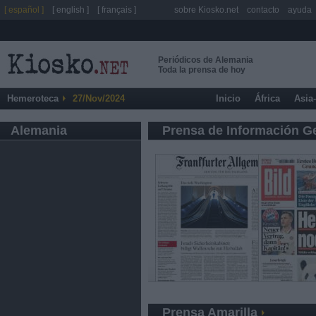
[ español ]
[ english ]
[ français ]
sobre Kiosko.net
contacto
ayuda
Periódicos de Alemania
Toda la prensa de hoy
Hemeroteca
27/Nov/2024
Inicio
África
Asia
Alemania
Prensa de Información G
Prensa Amarilla