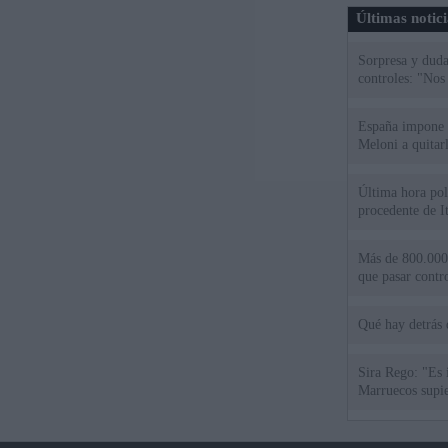
Últimas notic
Sorpresa y dudas
controles: "Nos
España impone co
Meloni a quitar
Última hora polí
procedente de It
Más de 800.000 
que pasar contr
Qué hay detrás 
Sira Rego: "Es 
Marruecos supie