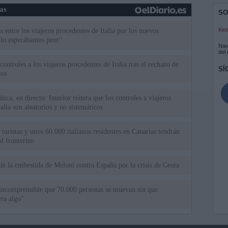
ias
SO
Kio
 entre los viajeros procedentes de Italia por los nuevos
 lo esperábamos peor"
Nav
del
ntroles a los viajeros procedentes de Italia tras el rechazo de
SÍ
los
tica, en directo: Interior reitera que los controles a viajeros
alia son aleatorios y no sistemáticos
turistas y unos 60.000 italianos residentes en Canarias tendrán
ol fronterizo
de la embestida de Meloni contra España por la crisis de Ceuta
incomprensible que 70.000 personas se muevan sin que
ra algo"