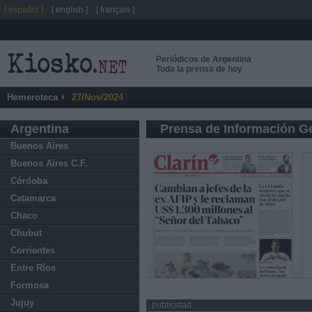
[ español ]
[ english ]
[ français ]
Periódicos de Argentina
Toda la prensa de hoy
Hemeroteca
27/Nov/2024
Argentina
Prensa de Información G
Buenos Aires
Buenos Aires C.F.
Córdoba
Catamarca
Chaco
Chubut
Corrientes
Entre Ríos
Formosa
Jujuy
publicidad