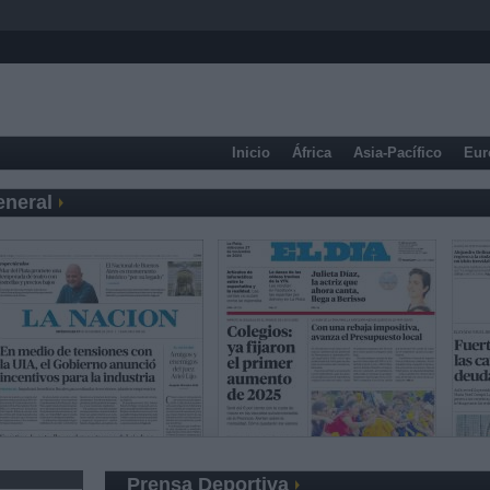
Inicio
África
Asia-Pacífico
Eur
eneral
Prensa Deportiva