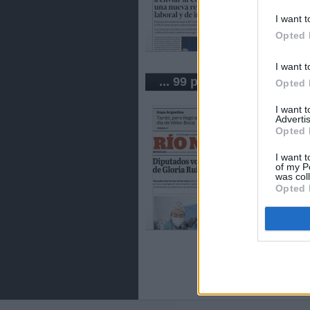
I want t
Opted 
I want t
... 99 periódicos de Argen
Opted 
I want 
Advertis
Opted 
I want t
of my P
was col
Opted 