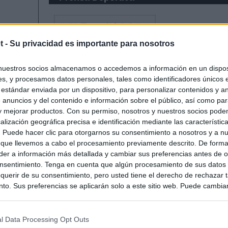
t -
Su privacidad es importante para nosotros
nuestros socios almacenamos o accedemos a información en un disposi
s, y procesamos datos personales, tales como identificadores únicos 
 estándar enviada por un dispositivo, para personalizar contenidos y a
 anuncios y del contenido e información sobre el público, así como pa
 y mejorar productos. Con su permiso, nosotros y nuestros socios podem
alización geográfica precisa e identificación mediante las característic
s. Puede hacer clic para otorgarnos su consentimiento a nosotros y a n
 que llevemos a cabo el procesamiento previamente descrito. De forma 
er a información más detallada y cambiar sus preferencias antes de o
nsentimiento. Tenga en cuenta que algún procesamiento de sus datos
querir de su consentimiento, pero usted tiene el derecho de rechazar t
to. Sus preferencias se aplicarán solo a este sitio web. Puede cambia
s en cualquier momento entrando de nuevo en este sitio web o visitan
privacidad.
l Data Processing Opt Outs