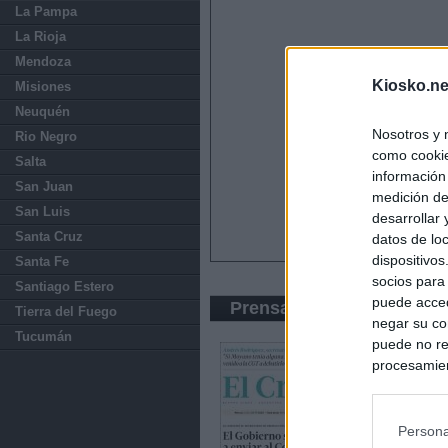
La Pampa
La Rioja
Mendoza
Kiosko.ne
Misiones
Neuquén
Nosotros y 
Rio Negro
como cookie
Salta
información
San Juan
medición de
San Luis
desarrollar
Santa Cruz
datos de loc
dispositivo
Santa Fe
socios para
Santiago Estero
puede acced
Prensa Económica
Tierra del Fuego
negar su co
Tucumán
puede no re
procesamien
preferencia
política de 
Persona