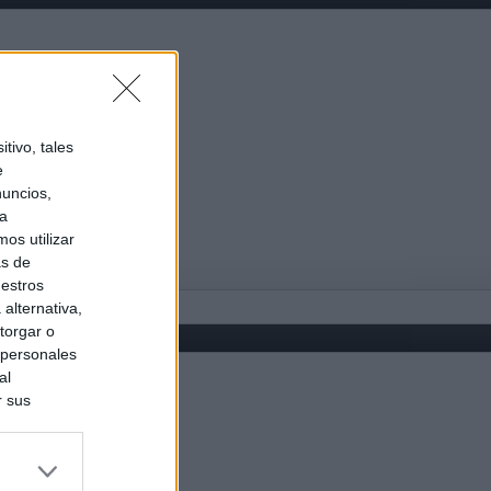
tivo, tales
e
nuncios,
ra
os utilizar
as de
uestros
alternativa,
torgar o
 personales
al
r sus
do nuestra