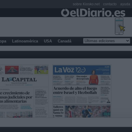
sobre Kiosko.net
contacto
ayuda
opa
Latinoamérica
USA
Canadá