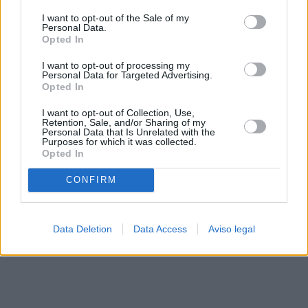
solo a este sitio web. Puede cambiar sus preferencias en
I want to opt-out of the Sale of my
cualquier momento entrando de nuevo en este sitio web o
Personal Data.
visitando nuestra política de privacidad.
Opted In
I want to opt-out of processing my
Personal Data for Targeted Advertising.
Opted In
I want to opt-out of Collection, Use,
Retention, Sale, and/or Sharing of my
Personal Data that Is Unrelated with the
Purposes for which it was collected.
Opted In
CONFIRM
Data Deletion
Data Access
Aviso legal