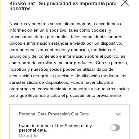
Kiosko.net -
Su privacidad es importante para
nosotros
Nosotros y nuestros socios almacenamos o accedemos a
información en un dispositivo, tales como cookies, y
procesamos datos personales, tales como identificadores
únicos e información estándar enviada por un dispositivo,
para personalizar contenidos y anuncios, medición de
anuncios y del contenido e información sobre el público, así
como para desarrollar y mejorar productos. Con su permiso,
nosotros y nuestros socios podemos utilizar datos de
localización geográfica precisa e identificación mediante las
características de dispositivos. Puede hacer clic para
otorgarnos su consentimiento a nosotros y a nuestros socios
para que llevemos a cabo el procesamiento previamente
descrito. De forma alternativa, puede acceder a información
más detallada y cambiar sus preferencias antes de otorgar o
Personal Data Processing Opt Outs
negar su consentimiento. Tenga en cuenta que algún
procesamiento de sus datos personales puede no requerir
I want to opt-out of the Sharing of my
de su consentimiento, pero usted tiene el derecho de
personal data.
rechazar tal procesamiento. Sus preferencias se aplicarán
Opted In