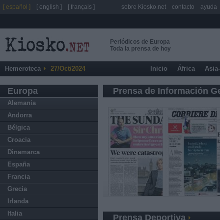
[ español ]
[ english ]
[ français ]
sobre Kiosko.net
contacto
ayuda
Periódicos de Europa
Toda la prensa de hoy
Hemeroteca
27/Oct/2024
Inicio
África
Asia
Europa
Prensa de Información G
Alemania
Andorra
Bélgica
Croacia
Dinamarca
España
Francia
Grecia
Irlanda
Italia
Prensa Deportiva