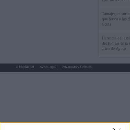
Tatuajes, cicatri
que busca a los d
Ceuta
Herencia del esc
del PP: así es l
ático de Ayuso
© Kiosko.net
Aviso Legal
Privacidad y Cookies