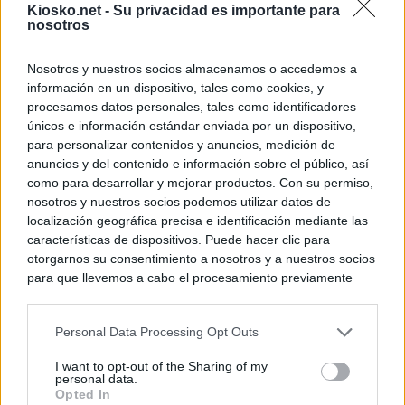
Kiosko.net -
Su privacidad es importante para
nosotros
Nosotros y nuestros socios almacenamos o accedemos a
información en un dispositivo, tales como cookies, y
procesamos datos personales, tales como identificadores
únicos e información estándar enviada por un dispositivo,
para personalizar contenidos y anuncios, medición de
anuncios y del contenido e información sobre el público, así
como para desarrollar y mejorar productos. Con su permiso,
nosotros y nuestros socios podemos utilizar datos de
localización geográfica precisa e identificación mediante las
características de dispositivos. Puede hacer clic para
otorgarnos su consentimiento a nosotros y a nuestros socios
para que llevemos a cabo el procesamiento previamente
descrito. De forma alternativa, puede acceder a información
más detallada y cambiar sus preferencias antes de otorgar o
Personal Data Processing Opt Outs
negar su consentimiento. Tenga en cuenta que algún
procesamiento de sus datos personales puede no requerir
I want to opt-out of the Sharing of my
de su consentimiento, pero usted tiene el derecho de
personal data.
rechazar tal procesamiento. Sus preferencias se aplicarán
Opted In