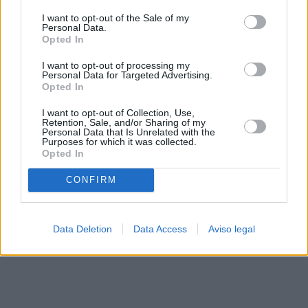
solo a este sitio web. Puede cambiar sus preferencias en
I want to opt-out of the Sale of my
cualquier momento entrando de nuevo en este sitio web o
Personal Data.
visitando nuestra política de privacidad.
Opted In
I want to opt-out of processing my
Personal Data for Targeted Advertising.
Opted In
I want to opt-out of Collection, Use,
Retention, Sale, and/or Sharing of my
Personal Data that Is Unrelated with the
Purposes for which it was collected.
Opted In
CONFIRM
Data Deletion
Data Access
Aviso legal