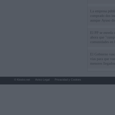
La empresa públic
comprado dos inm
aunque Ayuso dic
el año"
El PP se enreda 
ahora que "cumpl
comunidades en l
oponen
El Gobierno vasc
vías para que vue
menores llegados
© Kiosko.net
Aviso Legal
Privacidad y Cookies