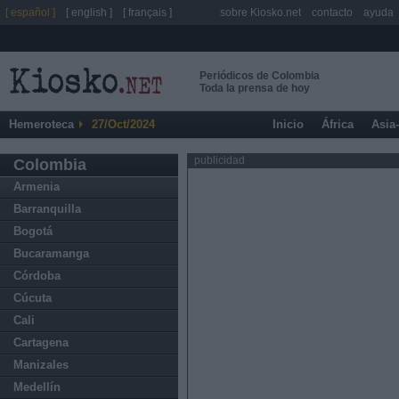
[ español ]
[ english ]
[ français ]
sobre Kiosko.net
contacto
ayuda
Periódicos de Colombia
Toda la prensa de hoy
Hemeroteca
27/Oct/2024
Inicio
África
Asia
publicidad
Colombia
Armenia
Barranquilla
Bogotá
Bucaramanga
Córdoba
Cúcuta
Cali
Cartagena
Manizales
Medellín