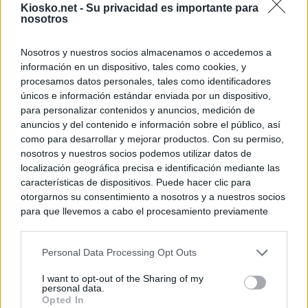
Kiosko.net -
Su privacidad es importante para
nosotros
Nosotros y nuestros socios almacenamos o accedemos a
información en un dispositivo, tales como cookies, y
procesamos datos personales, tales como identificadores
únicos e información estándar enviada por un dispositivo,
para personalizar contenidos y anuncios, medición de
anuncios y del contenido e información sobre el público, así
como para desarrollar y mejorar productos. Con su permiso,
nosotros y nuestros socios podemos utilizar datos de
localización geográfica precisa e identificación mediante las
características de dispositivos. Puede hacer clic para
otorgarnos su consentimiento a nosotros y a nuestros socios
para que llevemos a cabo el procesamiento previamente
descrito. De forma alternativa, puede acceder a información
más detallada y cambiar sus preferencias antes de otorgar o
Personal Data Processing Opt Outs
negar su consentimiento. Tenga en cuenta que algún
procesamiento de sus datos personales puede no requerir
I want to opt-out of the Sharing of my
de su consentimiento, pero usted tiene el derecho de
personal data.
rechazar tal procesamiento. Sus preferencias se aplicarán
Opted In