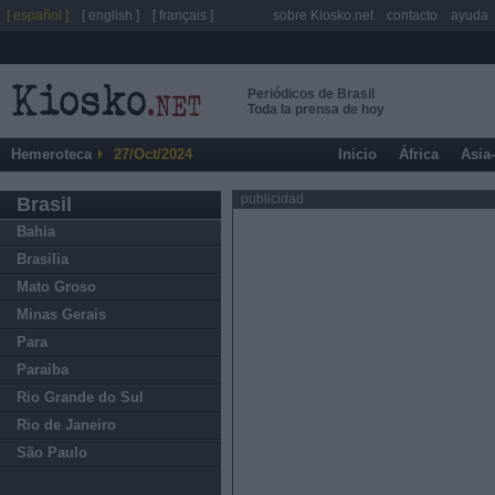
[ español ]
[ english ]
[ français ]
sobre Kiosko.net
contacto
ayuda
Periódicos de Brasil
Toda la prensa de hoy
Hemeroteca
27/Oct/2024
Inicio
África
Asia
publicidad
Brasil
Bahia
Brasilia
Mato Groso
Minas Gerais
Para
Paraiba
Rio Grande do Sul
Rio de Janeiro
São Paulo