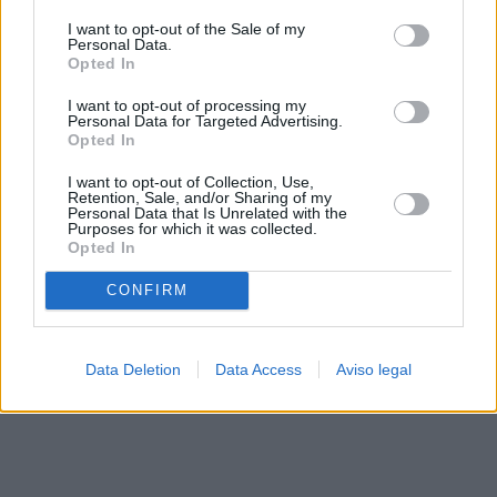
solo a este sitio web. Puede cambiar sus preferencias en
I want to opt-out of the Sale of my
cualquier momento entrando de nuevo en este sitio web o
Personal Data.
visitando nuestra política de privacidad.
Opted In
I want to opt-out of processing my
Personal Data for Targeted Advertising.
Opted In
I want to opt-out of Collection, Use,
Retention, Sale, and/or Sharing of my
Personal Data that Is Unrelated with the
Purposes for which it was collected.
Opted In
CONFIRM
Data Deletion
Data Access
Aviso legal