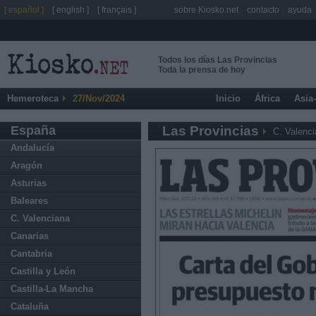
[ español ]
[ english ]
[ français ]
sobre Kiosko.net
contacto
ayuda
Todos los días Las Provincias
Toda la prensa de hoy
Hemeroteca
27/Nov/2024
Inicio
África
Asia
España
Las Provincias
C. Valenc
Andalucía
Aragón
Asturias
Baleares
C. Valenciana
Canarias
Cantabria
Castilla y León
Castilla-La Mancha
Cataluña