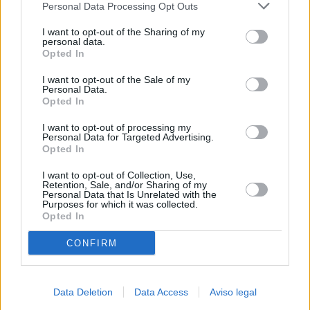
Personal Data Processing Opt Outs
negar su consentimiento. Tenga en cuenta que algún
procesamiento de sus datos personales puede no requerir
I want to opt-out of the Sharing of my
de su consentimiento, pero usted tiene el derecho de
personal data.
rechazar tal procesamiento. Sus preferencias se aplicarán
Opted In
solo a este sitio web. Puede cambiar sus preferencias en
I want to opt-out of the Sale of my
cualquier momento entrando de nuevo en este sitio web o
Personal Data.
visitando nuestra política de privacidad.
Opted In
I want to opt-out of processing my
Personal Data for Targeted Advertising.
Opted In
I want to opt-out of Collection, Use,
Retention, Sale, and/or Sharing of my
Personal Data that Is Unrelated with the
Purposes for which it was collected.
Opted In
CONFIRM
Data Deletion
Data Access
Aviso legal