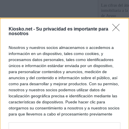
Las cifras del át
inmobiliaria a l
de Ayuso
Kiosko.net -
Su privacidad es importante para
La empresa públic
nosotros
comprado dos inm
aunque Ayuso dic
el año"
Nosotros y nuestros socios almacenamos o accedemos a
información en un dispositivo, tales como cookies, y
Ayuso reina en l
procesamos datos personales, tales como identificadores
únicos e información estándar enviada por un dispositivo,
para personalizar contenidos y anuncios, medición de
© Kiosko.net
Aviso Legal
Privacidad y Cookies
anuncios y del contenido e información sobre el público, así
como para desarrollar y mejorar productos. Con su permiso,
nosotros y nuestros socios podemos utilizar datos de
localización geográfica precisa e identificación mediante las
características de dispositivos. Puede hacer clic para
otorgarnos su consentimiento a nosotros y a nuestros socios
para que llevemos a cabo el procesamiento previamente
descrito. De forma alternativa, puede acceder a información
más detallada y cambiar sus preferencias antes de otorgar o