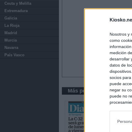
Ceuta y Melilla
Extremadura
Galicia
Kiosko.ne
La Rioja
Madrid
Nosotros y 
como cookie
Murcia
información
Navarra
medición de
País Vasco
desarrollar
datos de loc
dispositivo
socios para
puede acced
negar su co
Más periódicos de Catal
puede no re
procesamien
preferencia
política de 
Persona