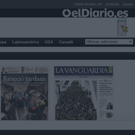
sobre Kiosko.net
contacto
ayuda
opa
Latinoamérica
USA
Canadá