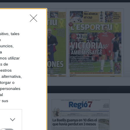
tivo, tales
e
nuncios,
ra
os utilizar
as de
uestros
alternativa,
torgar o
 personales
al
r sus
do nuestra