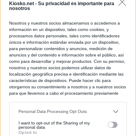
Kiosko.net -
Su privacidad es importante para
nosotros
Nosotros y nuestros socios almacenamos o accedemos a
información en un dispositivo, tales como cookies, y
procesamos datos personales, tales como identificadores
únicos e información estándar enviada por un dispositivo,
para personalizar contenidos y anuncios, medición de
anuncios y del contenido e información sobre el público, así
como para desarrollar y mejorar productos. Con su permiso,
nosotros y nuestros socios podemos utilizar datos de
localización geográfica precisa e identificación mediante las
características de dispositivos. Puede hacer clic para
otorgarnos su consentimiento a nosotros y a nuestros socios
para que llevemos a cabo el procesamiento previamente
descrito. De forma alternativa, puede acceder a información
más detallada y cambiar sus preferencias antes de otorgar o
Personal Data Processing Opt Outs
negar su consentimiento. Tenga en cuenta que algún
procesamiento de sus datos personales puede no requerir
I want to opt-out of the Sharing of my
de su consentimiento, pero usted tiene el derecho de
personal data.
rechazar tal procesamiento. Sus preferencias se aplicarán
Opted In