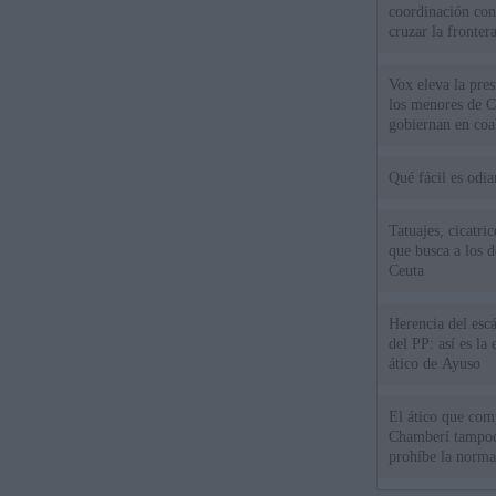
coordinación con
cruzar la fronter
Vox eleva la pres
los menores de C
gobiernan en coa
Qué fácil es odi
Tatuajes, cicatri
que busca a los d
Ceuta
Herencia del esc
del PP: así es l
ático de Ayuso
El ático que com
Chamberí tampoco
prohíbe la norma