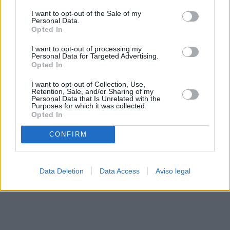
solo a este sitio web. Puede cambiar sus preferencias en
I want to opt-out of the Sale of my
cualquier momento entrando de nuevo en este sitio web o
Personal Data.
visitando nuestra política de privacidad.
Opted In
I want to opt-out of processing my
Personal Data for Targeted Advertising.
Opted In
I want to opt-out of Collection, Use,
Retention, Sale, and/or Sharing of my
Personal Data that Is Unrelated with the
Purposes for which it was collected.
Opted In
CONFIRM
Data Deletion
Data Access
Aviso legal