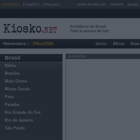
[ español ]
[ english ]
[ français ]
sobre Kiosko.net
contacto
ayuda
Periódicos de Brasil
Toda la prensa de hoy
Hemeroteca
3/Nov/2024
Inicio
África
Asia
publicidad
Brasil
Bahia
Brasilia
Mato Groso
Minas Gerais
Para
Paraiba
Rio Grande do Sul
Rio de Janeiro
São Paulo