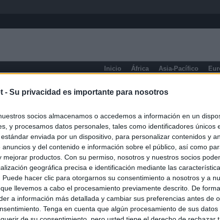
Inicio
África
Asia-Pacífico
Eur
eneral
t -
Su privacidad es importante para nosotros
nuestros socios almacenamos o accedemos a información en un disposi
s, y procesamos datos personales, tales como identificadores únicos 
 estándar enviada por un dispositivo, para personalizar contenidos y a
 anuncios y del contenido e información sobre el público, así como pa
 y mejorar productos. Con su permiso, nosotros y nuestros socios podem
alización geográfica precisa e identificación mediante las característic
s. Puede hacer clic para otorgarnos su consentimiento a nosotros y a n
 que llevemos a cabo el procesamiento previamente descrito. De forma 
er a información más detallada y cambiar sus preferencias antes de o
nsentimiento. Tenga en cuenta que algún procesamiento de sus datos
querir de su consentimiento, pero usted tiene el derecho de rechazar t