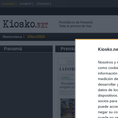
[ español ]
[ english ]
[ français ]
Periódicos de Panamá
Toda la prensa de hoy
Hemeroteca
3/Nov/2024
Panamá
Prensa de Información G
Kiosko.ne
Nosotros y 
como cookie
información
medición de
desarrollar
datos de loc
dispositivo
socios para
puede acced
negar su co
puede no re