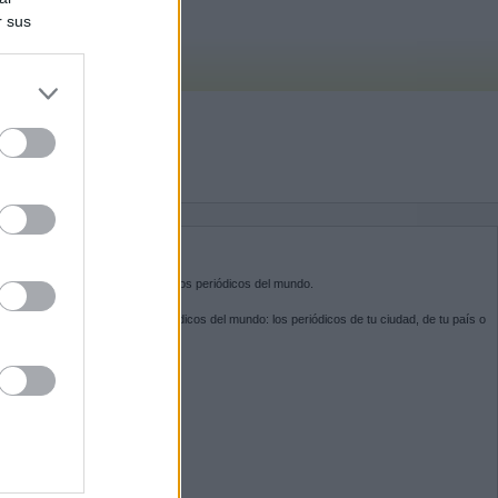
r sus
do nuestra
BRE KIOSKO.NET
sko.net
es la puerta de entrada a los periódicos del mundo.
ega por las portadas de los periódicos del mundo: los periódicos de tu ciudad, de tu país o
 otro extremo del mundo.
GUENOS