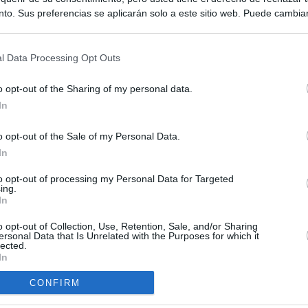
to. Sus preferencias se aplicarán solo a este sitio web. Puede cambia
s en cualquier momento entrando de nuevo en este sitio web o visitan
privacidad.
l Data Processing Opt Outs
o opt-out of the Sharing of my personal data.
In
o opt-out of the Sale of my Personal Data.
ias
In
SO
Kio
 que Ayuso señaló por la compra del ático: "Lo que no se dice es
to opt-out of processing my Personal Data for Targeted
ing.
ene residencia oficial para la presidenta"
Nav
In
del
Ayuso no puede destinar directamente la venta del ático de
o opt-out of Collection, Use, Retention, Sale, and/or Sharing
SÍ
as por los incendios
ersonal Data that Is Unrelated with the Purposes for which it
lected.
In
tico: de los honorarios de la inmobiliaria a la estimación de venta
e Ayuso
CONFIRM