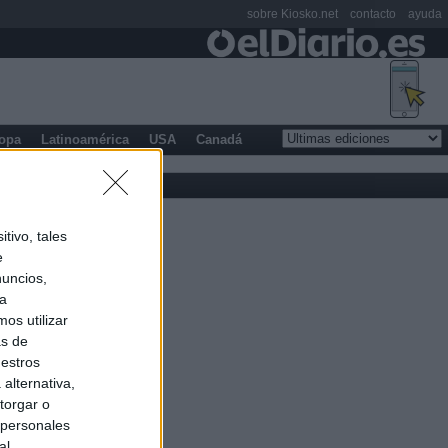
sobre Kiosko.net
contacto
ayuda
opa
Latinoamérica
USA
Canadá
tivo, tales
e
nuncios,
ra
os utilizar
as de
uestros
alternativa,
torgar o
 personales
al