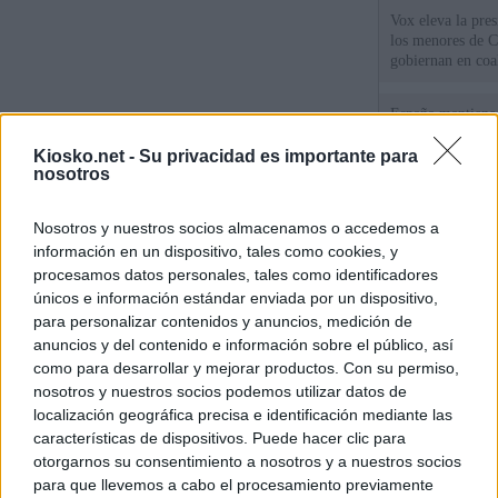
Vox eleva la pres
los menores de C
gobiernan en coa
España mantiene l
coordinación con
cruzar la fronter
Kiosko.net -
Su privacidad es importante para
nosotros
Tatuajes, cicatri
Nosotros y nuestros socios almacenamos o accedemos a
que busca a los d
Ceuta
información en un dispositivo, tales como cookies, y
procesamos datos personales, tales como identificadores
únicos e información estándar enviada por un dispositivo,
© Kiosko.net
Aviso Legal
Privacidad y Cookies
para personalizar contenidos y anuncios, medición de
anuncios y del contenido e información sobre el público, así
como para desarrollar y mejorar productos. Con su permiso,
nosotros y nuestros socios podemos utilizar datos de
localización geográfica precisa e identificación mediante las
características de dispositivos. Puede hacer clic para
otorgarnos su consentimiento a nosotros y a nuestros socios
para que llevemos a cabo el procesamiento previamente