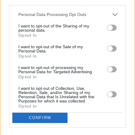
descrito. De forma alternativa, puede acceder a información
más detallada y cambiar sus preferencias antes de otorgar o
Personal Data Processing Opt Outs
negar su consentimiento. Tenga en cuenta que algún
procesamiento de sus datos personales puede no requerir
I want to opt-out of the Sharing of my
de su consentimiento, pero usted tiene el derecho de
personal data.
rechazar tal procesamiento. Sus preferencias se aplicarán
Opted In
solo a este sitio web. Puede cambiar sus preferencias en
I want to opt-out of the Sale of my
cualquier momento entrando de nuevo en este sitio web o
Personal Data.
visitando nuestra política de privacidad.
Opted In
I want to opt-out of processing my
Personal Data for Targeted Advertising.
Opted In
I want to opt-out of Collection, Use,
Retention, Sale, and/or Sharing of my
Personal Data that Is Unrelated with the
Purposes for which it was collected.
Opted In
CONFIRM