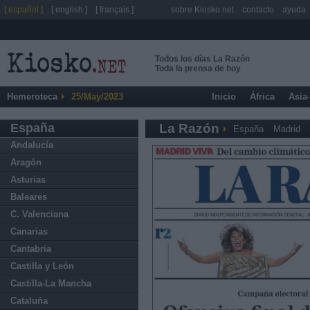
[ español ]
[ english ]
[ français ]
sobre Kiosko.net
contacto
ayuda
Todos los días La Razón
Toda la prensa de hoy
Hemeroteca
25/May/2023
Inicio
África
Asia
España
La Razón
España
Madrid
Andalucía
Aragón
Asturias
Baleares
C. Valenciana
Canarias
Cantabria
Castilla y León
Castilla-La Mancha
Cataluña