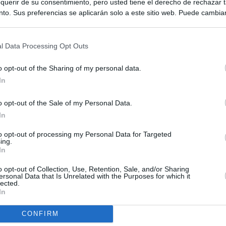
querir de su consentimiento, pero usted tiene el derecho de rechazar t
to. Sus preferencias se aplicarán solo a este sitio web. Puede cambia
s en cualquier momento entrando de nuevo en este sitio web o visitan
privacidad.
l Data Processing Opt Outs
o opt-out of the Sharing of my personal data.
In
o opt-out of the Sale of my Personal Data.
In
ias
SO
to opt-out of processing my Personal Data for Targeted
Kio
Ayuso no puede destinar directamente la venta del ático de
ing.
as por los incendios
In
Nav
del
o opt-out of Collection, Use, Retention, Sale, and/or Sharing
uso: cómo ha cambiado su discurso sobre el ático de la
ersonal Data that Is Unrelated with the Purposes for which it
SÍ
Madrid en una semana
lected.
In
tico: de los honorarios de la inmobiliaria a la estimación de venta
CONFIRM
e Ayuso