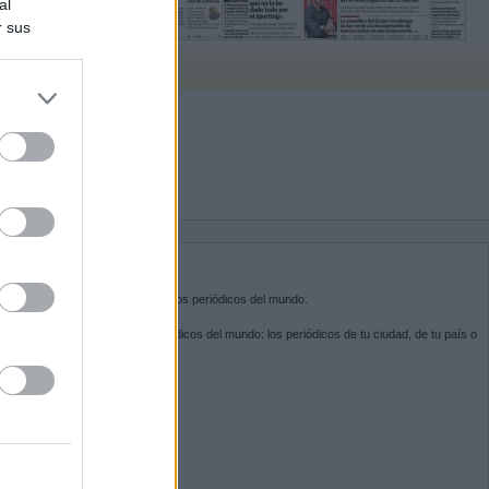
al
r sus
do nuestra
BRE KIOSKO.NET
sko.net
es la puerta de entrada a los periódicos del mundo.
ega por las portadas de los periódicos del mundo: los periódicos de tu ciudad, de tu país o
 otro extremo del mundo.
GUENOS