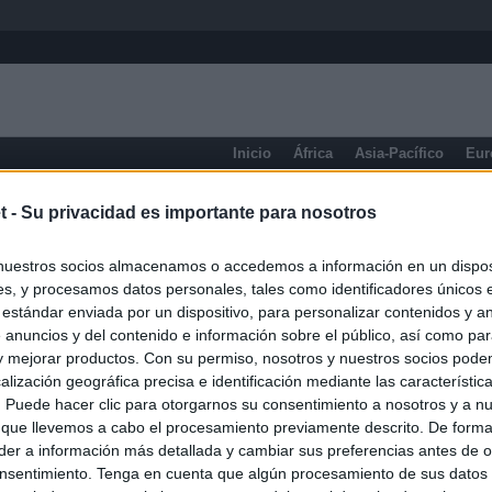
Inicio
África
Asia-Pacífico
Eur
Asturias
t -
Su privacidad es importante para nosotros
nuestros socios almacenamos o accedemos a información en un disposi
s, y procesamos datos personales, tales como identificadores únicos 
 estándar enviada por un dispositivo, para personalizar contenidos y a
 anuncios y del contenido e información sobre el público, así como pa
 y mejorar productos. Con su permiso, nosotros y nuestros socios podem
alización geográfica precisa e identificación mediante las característic
s. Puede hacer clic para otorgarnos su consentimiento a nosotros y a n
 que llevemos a cabo el procesamiento previamente descrito. De forma 
er a información más detallada y cambiar sus preferencias antes de o
nsentimiento. Tenga en cuenta que algún procesamiento de sus datos