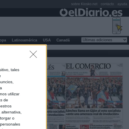
sobre Kiosko.net
contacto
ayuda
opa
Latinoamérica
USA
Canadá
tivo, tales
e
nuncios,
ra
os utilizar
as de
uestros
alternativa,
torgar o
 personales