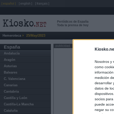
[ español ]
[ english ]
[ français ]
Periódicos de España
Toda la prensa de hoy
Hemeroteca
25/May/2023
publicidad
España
Kiosko.ne
Andalucía
Aragón
Nosotros y 
Asturias
como cookie
información
Baleares
medición de
C. Valenciana
desarrollar
Canarias
datos de loc
Cantabria
dispositivo
Castilla y León
socios para
Castilla-La Mancha
puede acced
negar su co
Cataluña