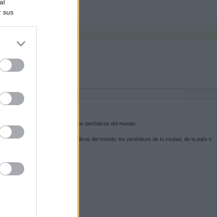
al
r sus
do nuestra
BRE KIOSKO.NET
sko.net
es la puerta de entrada a los periódicos del mundo.
ega por las portadas de los periódicos del mundo: los periódicos de tu ciudad, de tu país o
 otro extremo del mundo.
GUENOS