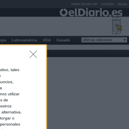
sobre Kiosko.net
contacto
ayuda
opa
Latinoamérica
USA
Canadá
tivo, tales
e
nuncios,
ra
os utilizar
as de
uestros
alternativa,
torgar o
 personales