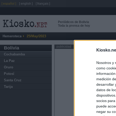
[ español ]
[ english ]
[ français ]
Periódicos de Bolivia
Toda la prensa de hoy
Hemeroteca
25/May/2023
publicidad
Bolivia
Kiosko.ne
Cochabamba
La Paz
Nosotros y 
Oruro
como cookie
información
Potosí
medición de
Santa Cruz
desarrollar
Tarija
datos de loc
dispositivo
socios para
puede acced
negar su co