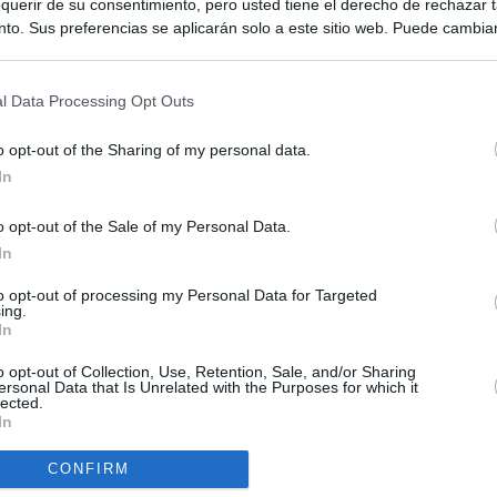
querir de su consentimiento, pero usted tiene el derecho de rechazar t
to. Sus preferencias se aplicarán solo a este sitio web. Puede cambia
s en cualquier momento entrando de nuevo en este sitio web o visitan
privacidad.
l Data Processing Opt Outs
o opt-out of the Sharing of my personal data.
In
o opt-out of the Sale of my Personal Data.
ias
SO
In
Kio
n ultimátum a Italia: o levanta los controles a viajeros de
to opt-out of processing my Personal Data for Targeted
ará "medidas proporcionales"
ing.
Nav
In
del
el ultimátum del Gobierno y mantiene los controles a viajeros de
SÍ
o opt-out of Collection, Use, Retention, Sale, and/or Sharing
 15 de agosto: "No aceptamos imposiciones"
ersonal Data that Is Unrelated with the Purposes for which it
lected.
In
haza el intento del PP de que los ministros acudan al Senado en
isis de Ceuta
CONFIRM