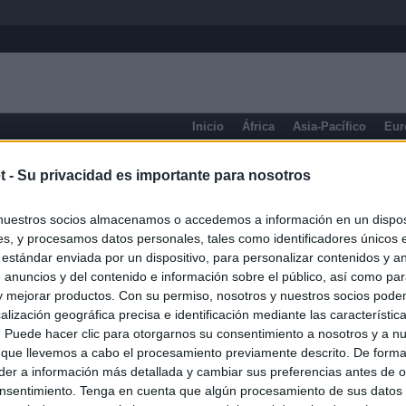
Inicio
África
Asia-Pacífico
Eur
Prensa de Información General
t -
Su privacidad es importante para nosotros
nuestros socios almacenamos o accedemos a información en un disposi
s, y procesamos datos personales, tales como identificadores únicos 
 estándar enviada por un dispositivo, para personalizar contenidos y a
 anuncios y del contenido e información sobre el público, así como pa
 y mejorar productos. Con su permiso, nosotros y nuestros socios podem
alización geográfica precisa e identificación mediante las característic
s. Puede hacer clic para otorgarnos su consentimiento a nosotros y a n
 que llevemos a cabo el procesamiento previamente descrito. De forma 
er a información más detallada y cambiar sus preferencias antes de o
nsentimiento. Tenga en cuenta que algún procesamiento de sus datos