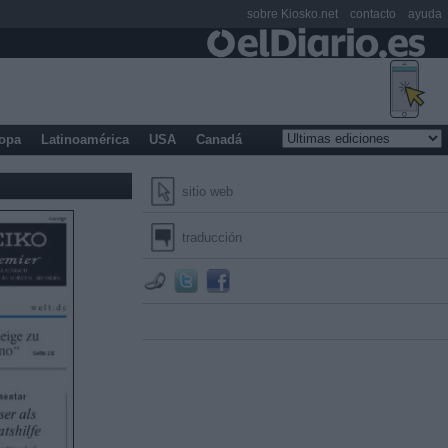
sobre Kiosko.net
contacto
ayuda
opa
Latinoamérica
USA
Canadá
sitio web
traducción