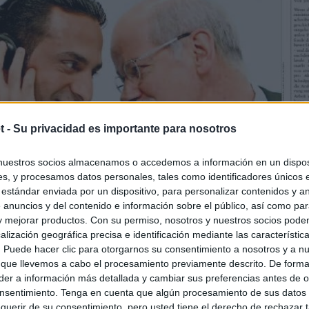
t -
Su privacidad es importante para nosotros
nuestros socios almacenamos o accedemos a información en un disposi
s, y procesamos datos personales, tales como identificadores únicos 
 estándar enviada por un dispositivo, para personalizar contenidos y a
 anuncios y del contenido e información sobre el público, así como pa
 y mejorar productos. Con su permiso, nosotros y nuestros socios podem
alización geográfica precisa e identificación mediante las característic
s. Puede hacer clic para otorgarnos su consentimiento a nosotros y a n
 que llevemos a cabo el procesamiento previamente descrito. De forma 
er a información más detallada y cambiar sus preferencias antes de o
nsentimiento. Tenga en cuenta que algún procesamiento de sus datos
querir de su consentimiento, pero usted tiene el derecho de rechazar t