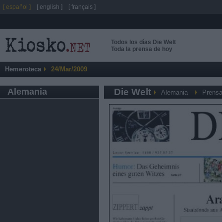
[ español ]
[ english ]
[ français ]
Todos los días Die Welt
Toda la prensa de hoy
Hemeroteca
24/Mar/2009
Alemania
Die Welt
Alemania
Prensa