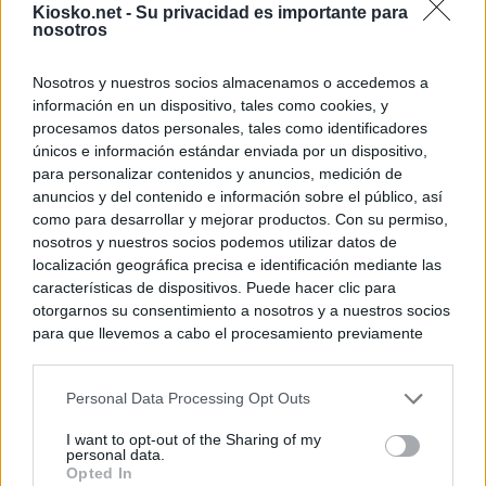
Kiosko.net -
Su privacidad es importante para
nosotros
Nosotros y nuestros socios almacenamos o accedemos a
información en un dispositivo, tales como cookies, y
procesamos datos personales, tales como identificadores
únicos e información estándar enviada por un dispositivo,
para personalizar contenidos y anuncios, medición de
anuncios y del contenido e información sobre el público, así
como para desarrollar y mejorar productos. Con su permiso,
nosotros y nuestros socios podemos utilizar datos de
localización geográfica precisa e identificación mediante las
características de dispositivos. Puede hacer clic para
otorgarnos su consentimiento a nosotros y a nuestros socios
para que llevemos a cabo el procesamiento previamente
descrito. De forma alternativa, puede acceder a información
más detallada y cambiar sus preferencias antes de otorgar o
Personal Data Processing Opt Outs
negar su consentimiento. Tenga en cuenta que algún
procesamiento de sus datos personales puede no requerir
I want to opt-out of the Sharing of my
de su consentimiento, pero usted tiene el derecho de
personal data.
rechazar tal procesamiento. Sus preferencias se aplicarán
Opted In