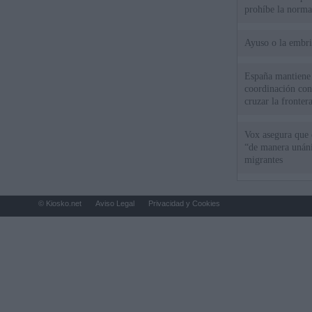
prohíbe la norma
Ayuso o la embr
España mantiene l
coordinación con
cruzar la fronter
Vox asegura que 
“de manera unán
migrantes
© Kiosko.net
Aviso Legal
Privacidad y Cookies