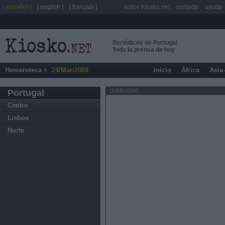
[ español ]
[ english ]
[ français ]
sobre Kiosko.net
contacto
ayuda
Periódicos de Portugal
Toda la prensa de hoy
Hemeroteca
24/Mar/2009
Inicio
África
Asia
publicidad
Portugal
Centro
Lisboa
Norte