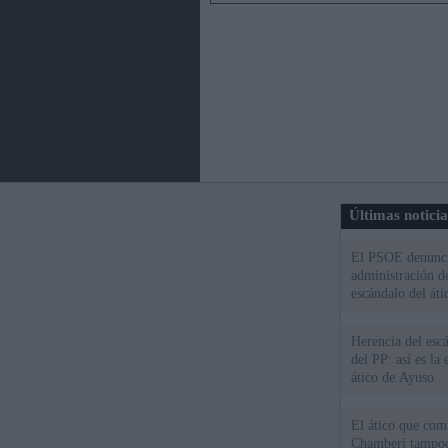
Últimas notici
El PSOE denuncia
administración d
escándalo del áti
Herencia del esc
del PP: así es l
ático de Ayuso
El ático que com
Chamberí tampoco