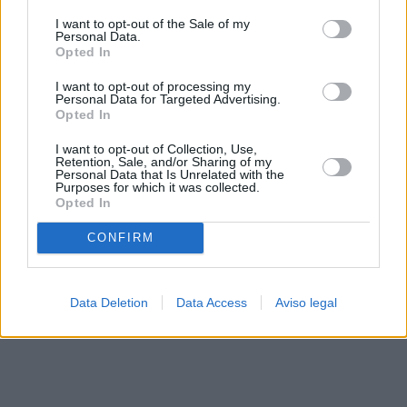
solo a este sitio web. Puede cambiar sus preferencias en
I want to opt-out of the Sale of my
cualquier momento entrando de nuevo en este sitio web o
Personal Data.
visitando nuestra política de privacidad.
Opted In
I want to opt-out of processing my
Personal Data for Targeted Advertising.
Opted In
I want to opt-out of Collection, Use,
Retention, Sale, and/or Sharing of my
Personal Data that Is Unrelated with the
Purposes for which it was collected.
Opted In
CONFIRM
Data Deletion
Data Access
Aviso legal