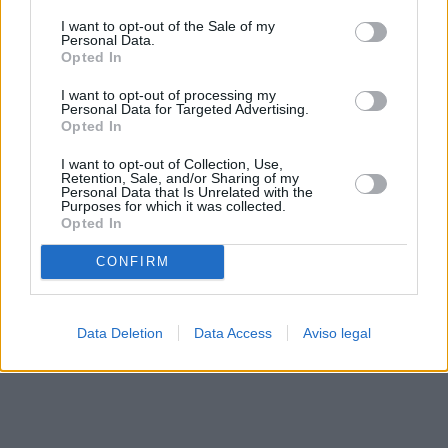
solo a este sitio web. Puede cambiar sus preferencias en
I want to opt-out of the Sale of my
cualquier momento entrando de nuevo en este sitio web o
Personal Data.
visitando nuestra política de privacidad.
Opted In
I want to opt-out of processing my
Personal Data for Targeted Advertising.
Opted In
I want to opt-out of Collection, Use,
Retention, Sale, and/or Sharing of my
Personal Data that Is Unrelated with the
Purposes for which it was collected.
Opted In
CONFIRM
Data Deletion
Data Access
Aviso legal