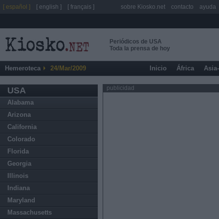
[ español ]
[ english ]
[ français ]
sobre Kiosko.net
contacto
ayuda
Periódicos de USA
Toda la prensa de hoy
Hemeroteca
24/Mar/2009
Inicio
África
Asia
publicidad
USA
Alabama
Arizona
California
Colorado
Florida
Georgia
Illinois
Indiana
Maryland
Massachusetts