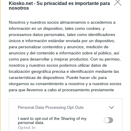
Kiosko.net -
Su privacidad es importante para
nosotros
Nosotros y nuestros socios almacenamos o accedemos a
información en un dispositivo, tales como cookies, y
procesamos datos personales, tales como identificadores
únicos e información estándar enviada por un dispositivo,
para personalizar contenidos y anuncios, medición de
anuncios y del contenido e información sobre el público, así
como para desarrollar y mejorar productos. Con su permiso,
nosotros y nuestros socios podemos utilizar datos de
localización geográfica precisa e identificación mediante las
características de dispositivos. Puede hacer clic para
otorgarnos su consentimiento a nosotros y a nuestros socios
para que llevemos a cabo el procesamiento previamente
descrito. De forma alternativa, puede acceder a información
más detallada y cambiar sus preferencias antes de otorgar o
Personal Data Processing Opt Outs
negar su consentimiento. Tenga en cuenta que algún
procesamiento de sus datos personales puede no requerir
I want to opt-out of the Sharing of my
de su consentimiento, pero usted tiene el derecho de
personal data.
rechazar tal procesamiento. Sus preferencias se aplicarán
Opted In