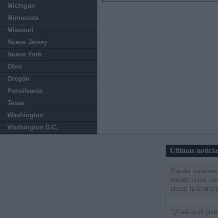
Michigan
Minnesota
Missouri
Nueva Jersey
Nueva York
Ohio
Oregón
Pensilvania
Texas
Washington
Washington D.C.
Últimas notici
España mantiene l
coordinación con
cruzar la fronter
"¿Cuál es el plan