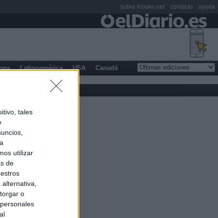
sobre Kiosko.net
contacto
ayuda
opa
Latinoamérica
USA
Canadá
tivo, tales
e
nuncios,
ra
os utilizar
as de
uestros
alternativa,
torgar o
 personales
al