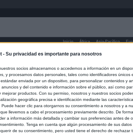
Inicio
África
Asia-Pacífico
Eur
t -
Su privacidad es importante para nosotros
eneral
nuestros socios almacenamos o accedemos a información en un disposi
s, y procesamos datos personales, tales como identificadores únicos 
 estándar enviada por un dispositivo, para personalizar contenidos y a
 anuncios y del contenido e información sobre el público, así como pa
 y mejorar productos. Con su permiso, nosotros y nuestros socios podem
alización geográfica precisa e identificación mediante las característic
s. Puede hacer clic para otorgarnos su consentimiento a nosotros y a n
 que llevemos a cabo el procesamiento previamente descrito. De forma 
er a información más detallada y cambiar sus preferencias antes de o
nsentimiento. Tenga en cuenta que algún procesamiento de sus datos
querir de su consentimiento, pero usted tiene el derecho de rechazar t