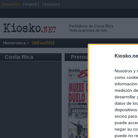
[ español ]
[ english ]
[ français ]
Periódicos de Costa Rica
Toda la prensa de hoy
Hemeroteca
16/Ene/2012
Kiosko.ne
Costa Rica
Prensa de Información G
Nosotros y 
como cookie
información
medición de
desarrollar
datos de loc
dispositivo
socios para
puede acced
negar su co
puede no re