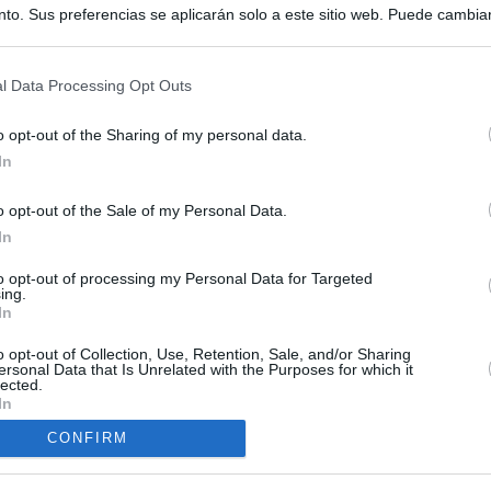
to. Sus preferencias se aplicarán solo a este sitio web. Puede cambia
s en cualquier momento entrando de nuevo en este sitio web o visitan
privacidad.
l Data Processing Opt Outs
o opt-out of the Sharing of my personal data.
In
o opt-out of the Sale of my Personal Data.
ias
In
SO
to opt-out of processing my Personal Data for Targeted
Kio
 la alerta en Ceuta y estrecha la coordinación con Marruecos
ing.
adas a cruzar la frontera
In
Nav
del
o opt-out of Collection, Use, Retention, Sale, and/or Sharing
esión sobre el PP por la acogida de los menores de Ceuta en las
SÍ
ersonal Data that Is Unrelated with the Purposes for which it
e gobiernan en coalición
lected.
In
iar a los menores migrantes
CONFIRM
rices y ADN: dentro de la oficina que busca a los desaparecidos de