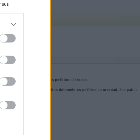
r sus
do nuestra
BRE KIOSKO.NET
sko.net
es la puerta de entrada a los periódicos del mundo.
ega por las portadas de los periódicos del mundo: los periódicos de tu ciudad, de tu país o
 otro extremo del mundo.
GUENOS