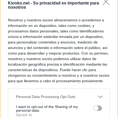
Kiosko.net -
Su privacidad es importante para
nosotros
Nosotros y nuestros socios almacenamos o accedemos a
información en un dispositivo, tales como cookies, y
procesamos datos personales, tales como identificadores
únicos e información estándar enviada por un dispositivo,
para personalizar contenidos y anuncios, medición de
anuncios y del contenido e información sobre el público, así
como para desarrollar y mejorar productos. Con su permiso,
nosotros y nuestros socios podemos utilizar datos de
localización geográfica precisa e identificación mediante las
características de dispositivos. Puede hacer clic para
otorgarnos su consentimiento a nosotros y a nuestros socios
para que llevemos a cabo el procesamiento previamente
descrito. De forma alternativa, puede acceder a información
más detallada y cambiar sus preferencias antes de otorgar o
Personal Data Processing Opt Outs
negar su consentimiento. Tenga en cuenta que algún
procesamiento de sus datos personales puede no requerir
I want to opt-out of the Sharing of my
de su consentimiento, pero usted tiene el derecho de
personal data.
rechazar tal procesamiento. Sus preferencias se aplicarán
Opted In