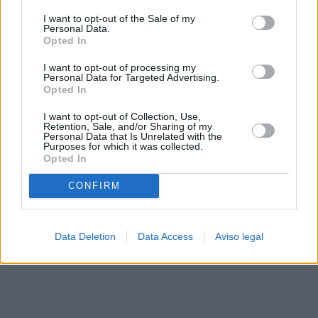
solo a este sitio web. Puede cambiar sus preferencias en
I want to opt-out of the Sale of my
cualquier momento entrando de nuevo en este sitio web o
Personal Data.
visitando nuestra política de privacidad.
Opted In
I want to opt-out of processing my
Personal Data for Targeted Advertising.
Opted In
I want to opt-out of Collection, Use,
Retention, Sale, and/or Sharing of my
Personal Data that Is Unrelated with the
Purposes for which it was collected.
Opted In
CONFIRM
Data Deletion
Data Access
Aviso legal