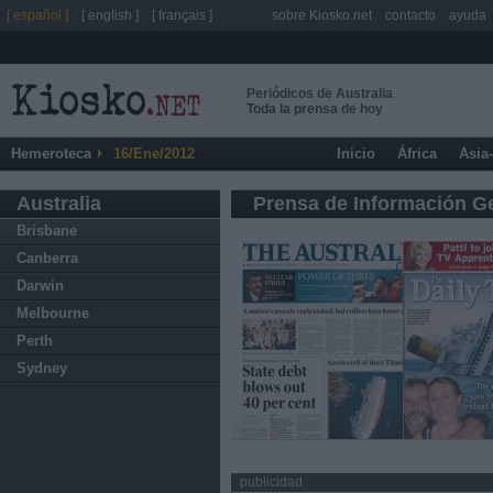
[ español ]
[ english ]
[ français ]
sobre Kiosko.net
contacto
ayuda
Periódicos de Australia
Toda la prensa de hoy
Hemeroteca
16/Ene/2012
Inicio
África
Asia
Australia
Prensa de Información G
Brisbane
Canberra
Darwin
Melbourne
Perth
Sydney
publicidad