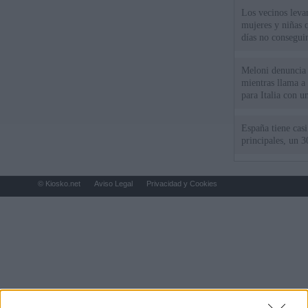
Los vecinos leva
mujeres y niñas 
días no consegu
Meloni denuncia 
mientras llama a
para Italia con 
España tiene cas
principales, un 3
© Kiosko.net
Aviso Legal
Privacidad y Cookies