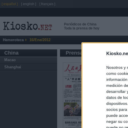
[ español ]
[ english ]
[ français ]
Periódicos de China
Toda la prensa de hoy
Hemeroteca
16/Ene/2012
China
Prensa de Información G
Kiosko.ne
Macao
Shanghai
Nosotros y 
como cookie
información
medición de
desarrollar
datos de loc
dispositivo
socios para
puede acced
negar su co
puede no re