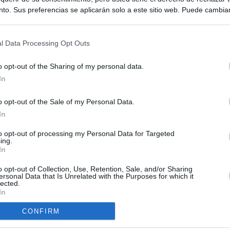
to. Sus preferencias se aplicarán solo a este sitio web. Puede cambia
s en cualquier momento entrando de nuevo en este sitio web o visitan
privacidad.
l Data Processing Opt Outs
o opt-out of the Sharing of my personal data.
In
o opt-out of the Sale of my Personal Data.
ias
In
SO
Kio
 entre los viajeros procedentes de Italia por los nuevos
to opt-out of processing my Personal Data for Targeted
ing.
 lo esperábamos peor"
Nav
In
del
tica, en directo: Interior reitera que los controles a viajeros
o opt-out of Collection, Use, Retention, Sale, and/or Sharing
SÍ
alia son aleatorios y no sistemáticos
ersonal Data that Is Unrelated with the Purposes for which it
lected.
In
turistas y unos 60.000 italianos residentes en Canarias tendrán
ol fronterizo
CONFIRM