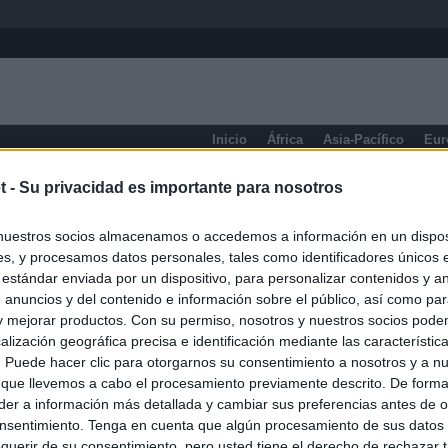
Inicio
África
Asia-Pacífico
Eur
eneral
t -
Su privacidad es importante para nosotros
nuestros socios almacenamos o accedemos a información en un disposi
s, y procesamos datos personales, tales como identificadores únicos 
 estándar enviada por un dispositivo, para personalizar contenidos y a
 anuncios y del contenido e información sobre el público, así como pa
 y mejorar productos. Con su permiso, nosotros y nuestros socios podem
alización geográfica precisa e identificación mediante las característic
s. Puede hacer clic para otorgarnos su consentimiento a nosotros y a n
 que llevemos a cabo el procesamiento previamente descrito. De forma 
er a información más detallada y cambiar sus preferencias antes de o
nsentimiento. Tenga en cuenta que algún procesamiento de sus datos
querir de su consentimiento, pero usted tiene el derecho de rechazar t