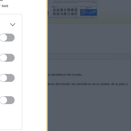
r sus
do nuestra
BRE KIOSKO.NET
sko.net
es la puerta de entrada a los periódicos del mundo.
ega por las portadas de los periódicos del mundo: los periódicos de tu ciudad, de tu país o
 otro extremo del mundo.
GUENOS