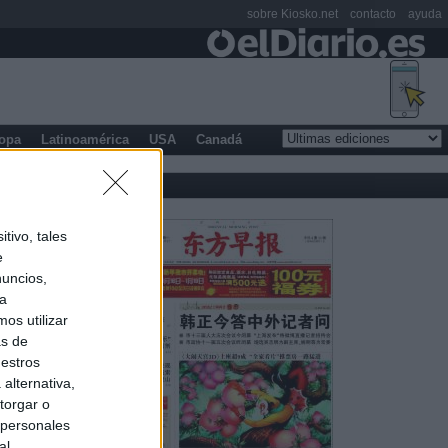
sobre Kiosko.net
contacto
ayuda
opa
Latinoamérica
USA
Canadá
tivo, tales
e
nuncios,
ra
os utilizar
as de
uestros
alternativa,
torgar o
 personales
al