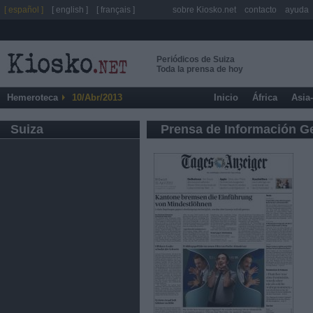
[ español ]
[ english ]
[ français ]
sobre Kiosko.net
contacto
ayuda
Periódicos de Suiza
Toda la prensa de hoy
Hemeroteca
10/Abr/2013
Inicio
África
Asia
Suiza
Prensa de Información G