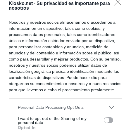
Kiosko.net -
Su privacidad es importante para
nosotros
Nosotros y nuestros socios almacenamos o accedemos a
información en un dispositivo, tales como cookies, y
procesamos datos personales, tales como identificadores
únicos e información estándar enviada por un dispositivo,
para personalizar contenidos y anuncios, medición de
anuncios y del contenido e información sobre el público, así
como para desarrollar y mejorar productos. Con su permiso,
nosotros y nuestros socios podemos utilizar datos de
localización geográfica precisa e identificación mediante las
características de dispositivos. Puede hacer clic para
otorgarnos su consentimiento a nosotros y a nuestros socios
para que llevemos a cabo el procesamiento previamente
descrito. De forma alternativa, puede acceder a información
más detallada y cambiar sus preferencias antes de otorgar o
Personal Data Processing Opt Outs
negar su consentimiento. Tenga en cuenta que algún
procesamiento de sus datos personales puede no requerir
I want to opt-out of the Sharing of my
de su consentimiento, pero usted tiene el derecho de
personal data.
rechazar tal procesamiento. Sus preferencias se aplicarán
Opted In