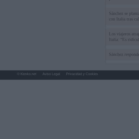
Sánchez se plant
con Italia tras c
Los viajeros atra
Italia: “Es ridíc
Sánchez responde
© Kiosko.net
Aviso Legal
Privacidad y Cookies