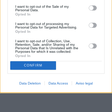
solo a este sitio web. Puede cambiar sus preferencias en
I want to opt-out of the Sale of my
cualquier momento entrando de nuevo en este sitio web o
Personal Data.
visitando nuestra política de privacidad.
Opted In
I want to opt-out of processing my
Personal Data for Targeted Advertising.
Opted In
I want to opt-out of Collection, Use,
Retention, Sale, and/or Sharing of my
Personal Data that Is Unrelated with the
Purposes for which it was collected.
Opted In
CONFIRM
Data Deletion
Data Access
Aviso legal