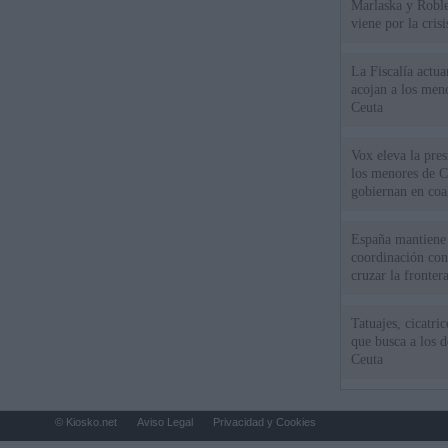
Marlaska y Roble
viene por la cris
La Fiscalía actu
acojan a los meno
Ceuta
Vox eleva la pres
los menores de C
gobiernan en coa
España mantiene l
coordinación con
cruzar la fronter
Tatuajes, cicatri
que busca a los d
Ceuta
© Kiosko.net
Aviso Legal
Privacidad y Cookies