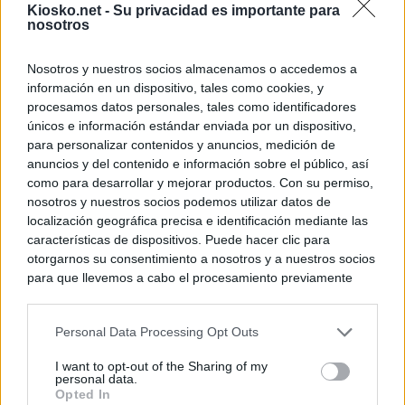
Kiosko.net -
Su privacidad es importante para
nosotros
Nosotros y nuestros socios almacenamos o accedemos a
información en un dispositivo, tales como cookies, y
procesamos datos personales, tales como identificadores
únicos e información estándar enviada por un dispositivo,
para personalizar contenidos y anuncios, medición de
anuncios y del contenido e información sobre el público, así
como para desarrollar y mejorar productos. Con su permiso,
nosotros y nuestros socios podemos utilizar datos de
localización geográfica precisa e identificación mediante las
características de dispositivos. Puede hacer clic para
otorgarnos su consentimiento a nosotros y a nuestros socios
para que llevemos a cabo el procesamiento previamente
descrito. De forma alternativa, puede acceder a información
más detallada y cambiar sus preferencias antes de otorgar o
Personal Data Processing Opt Outs
negar su consentimiento. Tenga en cuenta que algún
procesamiento de sus datos personales puede no requerir
I want to opt-out of the Sharing of my
de su consentimiento, pero usted tiene el derecho de
personal data.
rechazar tal procesamiento. Sus preferencias se aplicarán
Opted In