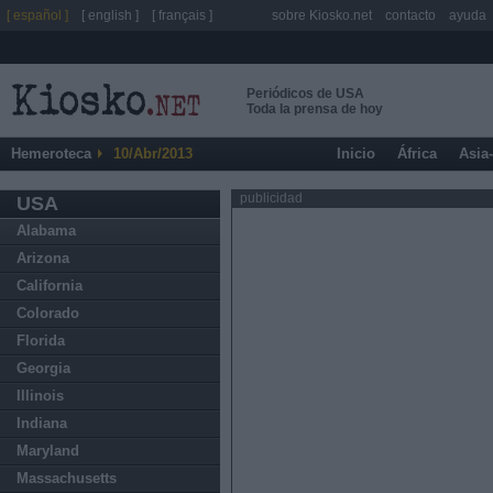
[ español ]
[ english ]
[ français ]
sobre Kiosko.net
contacto
ayuda
Periódicos de USA
Toda la prensa de hoy
Hemeroteca
10/Abr/2013
Inicio
África
Asia
publicidad
USA
Alabama
Arizona
California
Colorado
Florida
Georgia
Illinois
Indiana
Maryland
Massachusetts