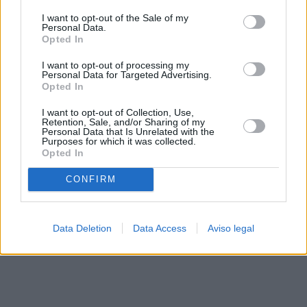
solo a este sitio web. Puede cambiar sus preferencias en
I want to opt-out of the Sale of my
cualquier momento entrando de nuevo en este sitio web o
Personal Data.
visitando nuestra política de privacidad.
Opted In
I want to opt-out of processing my
Personal Data for Targeted Advertising.
Opted In
I want to opt-out of Collection, Use,
Retention, Sale, and/or Sharing of my
Personal Data that Is Unrelated with the
Purposes for which it was collected.
Opted In
CONFIRM
Data Deletion
Data Access
Aviso legal