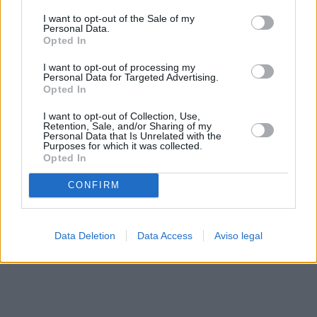
solo a este sitio web. Puede cambiar sus preferencias en
I want to opt-out of the Sale of my
cualquier momento entrando de nuevo en este sitio web o
Personal Data.
visitando nuestra política de privacidad.
Opted In
I want to opt-out of processing my
Personal Data for Targeted Advertising.
Opted In
I want to opt-out of Collection, Use,
Retention, Sale, and/or Sharing of my
Personal Data that Is Unrelated with the
Purposes for which it was collected.
Opted In
CONFIRM
Data Deletion
Data Access
Aviso legal