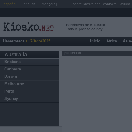
[ español ]
[ english ]
[ français ]
sobre Kiosko.net
contacto
ayuda
Periódicos de Australia
Toda la prensa de hoy
Hemeroteca
7/Ago/2025
Inicio
África
Asia
publicidad
Australia
Brisbane
Canberra
Darwin
Melbourne
Perth
Sydney