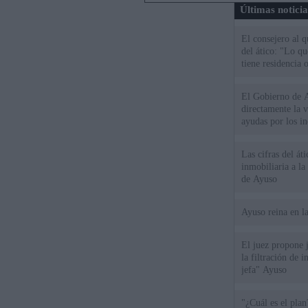
Últimas notici
El consejero al 
del ático: "Lo q
tiene residencia o
El Gobierno de A
directamente la 
ayudas por los i
Las cifras del át
inmobiliaria a l
de Ayuso
Ayuso reina en l
El juez propone j
la filtración de i
jefa" Ayuso
"¿Cuál es el plan