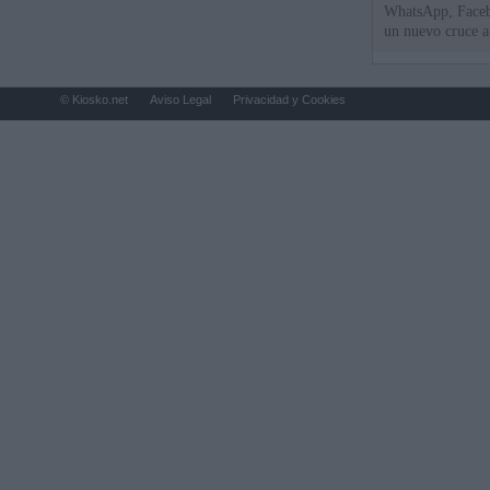
WhatsApp, Faceb
un nuevo cruce a
15 de agosto
© Kiosko.net
Aviso Legal
Privacidad y Cookies