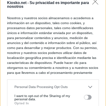
Kiosko.net -
Su privacidad es importante para
nosotros
Nosotros y nuestros socios almacenamos o accedemos a
información en un dispositivo, tales como cookies, y
procesamos datos personales, tales como identificadores
únicos e información estándar enviada por un dispositivo,
para personalizar contenidos y anuncios, medición de
anuncios y del contenido e información sobre el público, así
como para desarrollar y mejorar productos. Con su permiso,
nosotros y nuestros socios podemos utilizar datos de
localización geográfica precisa e identificación mediante las
características de dispositivos. Puede hacer clic para
otorgarnos su consentimiento a nosotros y a nuestros socios
para que llevemos a cabo el procesamiento previamente
descrito. De forma alternativa, puede acceder a información
más detallada y cambiar sus preferencias antes de otorgar o
Personal Data Processing Opt Outs
negar su consentimiento. Tenga en cuenta que algún
procesamiento de sus datos personales puede no requerir
I want to opt-out of the Sharing of my
de su consentimiento, pero usted tiene el derecho de
personal data.
rechazar tal procesamiento. Sus preferencias se aplicarán
Opted In