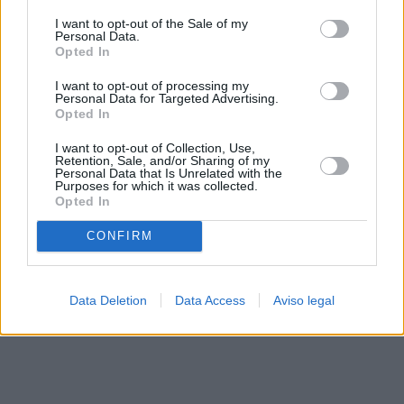
solo a este sitio web. Puede cambiar sus preferencias en
I want to opt-out of the Sale of my
cualquier momento entrando de nuevo en este sitio web o
Personal Data.
visitando nuestra política de privacidad.
Opted In
I want to opt-out of processing my
Personal Data for Targeted Advertising.
Opted In
I want to opt-out of Collection, Use,
Retention, Sale, and/or Sharing of my
Personal Data that Is Unrelated with the
Purposes for which it was collected.
Opted In
CONFIRM
Data Deletion
Data Access
Aviso legal