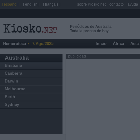
[ español ]
[ english ]
[ français ]
sobre Kiosko.net
contacto
ayuda
Periódicos de Australia
Toda la prensa de hoy
Hemeroteca
7/Ago/2025
Inicio
África
Asia
publicidad
Australia
Brisbane
Canberra
Darwin
Melbourne
Perth
Sydney