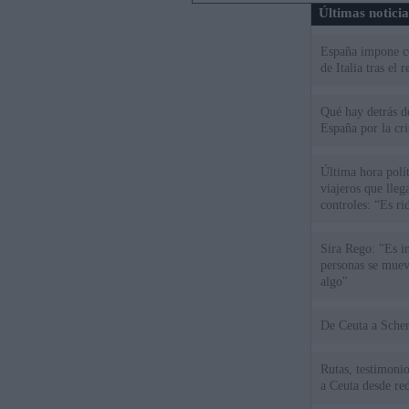
Últimas notici
España impone co
de Italia tras el
Qué hay detrás d
España por la cri
Última hora polít
viajeros que llega
controles: “Es ri
Sira Rego: "Es i
personas se muev
algo"
De Ceu
Rutas, testimonio
a Ceuta desde red