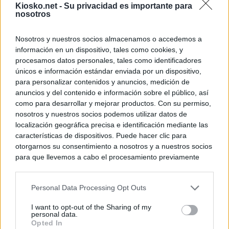
Kiosko.net -
Su privacidad es importante para
nosotros
Nosotros y nuestros socios almacenamos o accedemos a
información en un dispositivo, tales como cookies, y
procesamos datos personales, tales como identificadores
únicos e información estándar enviada por un dispositivo,
para personalizar contenidos y anuncios, medición de
anuncios y del contenido e información sobre el público, así
como para desarrollar y mejorar productos. Con su permiso,
nosotros y nuestros socios podemos utilizar datos de
localización geográfica precisa e identificación mediante las
características de dispositivos. Puede hacer clic para
otorgarnos su consentimiento a nosotros y a nuestros socios
para que llevemos a cabo el procesamiento previamente
descrito. De forma alternativa, puede acceder a información
más detallada y cambiar sus preferencias antes de otorgar o
Personal Data Processing Opt Outs
negar su consentimiento. Tenga en cuenta que algún
procesamiento de sus datos personales puede no requerir
I want to opt-out of the Sharing of my
de su consentimiento, pero usted tiene el derecho de
personal data.
rechazar tal procesamiento. Sus preferencias se aplicarán
Opted In