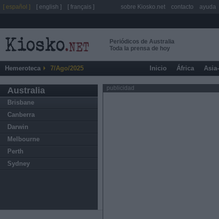
[ español ]
[ english ]
[ français ]
sobre Kiosko.net
contacto
ayuda
Periódicos de Australia
Toda la prensa de hoy
Hemeroteca
7/Ago/2025
Inicio
África
Asia
publicidad
Australia
Brisbane
Canberra
Darwin
Melbourne
Perth
Sydney