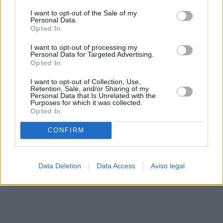
solo a este sitio web. Puede cambiar sus preferencias en
I want to opt-out of the Sale of my
cualquier momento entrando de nuevo en este sitio web o
Personal Data.
visitando nuestra política de privacidad.
Opted In
I want to opt-out of processing my
Personal Data for Targeted Advertising.
Opted In
I want to opt-out of Collection, Use,
Retention, Sale, and/or Sharing of my
Personal Data that Is Unrelated with the
Purposes for which it was collected.
Opted In
CONFIRM
Data Deletion
Data Access
Aviso legal