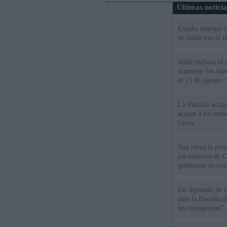
Últimas notici
España impone co
de Italia tras el
Italia rechaza e
mantiene los cont
el 15 de agosto:
La Fiscalía actu
acojan a los meno
Ceuta
Vox eleva la pres
los menores de C
gobiernan en coa
Un diputado de 
ante la Fiscalía 
los inmigrantes”