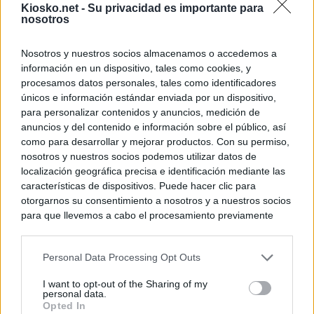
Kiosko.net -
Su privacidad es importante para
nosotros
Nosotros y nuestros socios almacenamos o accedemos a
información en un dispositivo, tales como cookies, y
procesamos datos personales, tales como identificadores
únicos e información estándar enviada por un dispositivo,
para personalizar contenidos y anuncios, medición de
anuncios y del contenido e información sobre el público, así
como para desarrollar y mejorar productos. Con su permiso,
nosotros y nuestros socios podemos utilizar datos de
localización geográfica precisa e identificación mediante las
características de dispositivos. Puede hacer clic para
otorgarnos su consentimiento a nosotros y a nuestros socios
para que llevemos a cabo el procesamiento previamente
descrito. De forma alternativa, puede acceder a información
más detallada y cambiar sus preferencias antes de otorgar o
Personal Data Processing Opt Outs
negar su consentimiento. Tenga en cuenta que algún
procesamiento de sus datos personales puede no requerir
I want to opt-out of the Sharing of my
de su consentimiento, pero usted tiene el derecho de
personal data.
rechazar tal procesamiento. Sus preferencias se aplicarán
Opted In