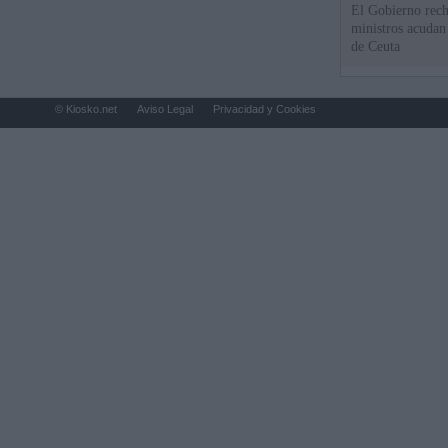
El Gobierno rech
ministros acudan 
de Ceuta
© Kiosko.net
Aviso Legal
Privacidad y Cookies