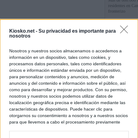
Más de 800.000 t
residentes en Can
fronterizo
Qué hay detrás d
Kiosko.net -
Su privacidad es importante para
España por la cri
nosotros
Sira Rego: "Es i
Nosotros y nuestros socios almacenamos o accedemos a
personas se muev
información en un dispositivo, tales como cookies, y
algo"
procesamos datos personales, tales como identificadores
únicos e información estándar enviada por un dispositivo,
para personalizar contenidos y anuncios, medición de
© Kiosko.net
Aviso Legal
Privacidad y Cookies
anuncios y del contenido e información sobre el público, así
como para desarrollar y mejorar productos. Con su permiso,
nosotros y nuestros socios podemos utilizar datos de
localización geográfica precisa e identificación mediante las
características de dispositivos. Puede hacer clic para
otorgarnos su consentimiento a nosotros y a nuestros socios
para que llevemos a cabo el procesamiento previamente
descrito. De forma alternativa, puede acceder a información
más detallada y cambiar sus preferencias antes de otorgar o