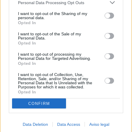
Personal Data Processing Opt Outs
negar su consentimiento. Tenga en cuenta que algún
procesamiento de sus datos personales puede no requerir
I want to opt-out of the Sharing of my
de su consentimiento, pero usted tiene el derecho de
personal data.
rechazar tal procesamiento. Sus preferencias se aplicarán
Opted In
solo a este sitio web. Puede cambiar sus preferencias en
I want to opt-out of the Sale of my
cualquier momento entrando de nuevo en este sitio web o
Personal Data.
visitando nuestra política de privacidad.
Opted In
I want to opt-out of processing my
Personal Data for Targeted Advertising.
Opted In
I want to opt-out of Collection, Use,
Retention, Sale, and/or Sharing of my
Personal Data that Is Unrelated with the
Purposes for which it was collected.
Opted In
CONFIRM
Data Deletion
Data Access
Aviso legal