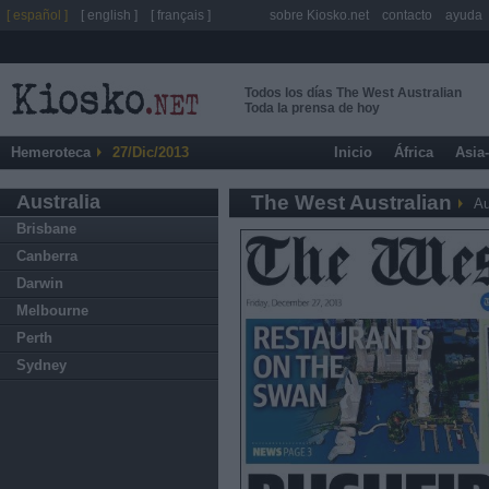
[ español ]
[ english ]
[ français ]
sobre Kiosko.net
contacto
ayuda
Todos los días The West Australian
Toda la prensa de hoy
Hemeroteca
27/Dic/2013
Inicio
África
Asia
Australia
The West Australian
Au
Brisbane
Canberra
Darwin
Melbourne
Perth
Sydney