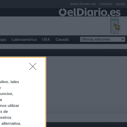
sobre Kiosko.net
contacto
ayuda
opa
Latinoamérica
USA
Canadá
tivo, tales
e
nuncios,
ra
os utilizar
as de
uestros
alternativa,