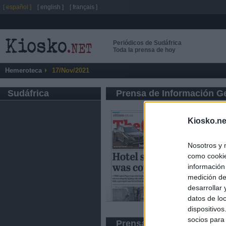
[ español ]
[ english ]
[ français ]
Periódicos de Sudáfrica
Toda la prensa de hoy
Hemeroteca
17/Nov/2021
Sudáfrica
Prensa de Información G
Kiosko.ne
Nosotros y 
como cookie
información
medición de
desarrollar
datos de loc
dispositivo
socios para
Prensa Económica