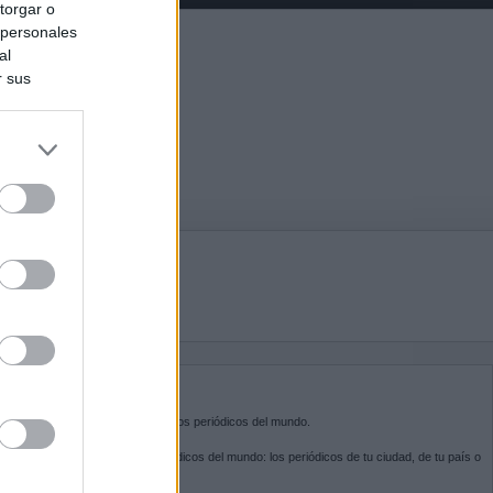
torgar o
 personales
al
r sus
do nuestra
BRE KIOSKO.NET
sko.net
es la puerta de entrada a los periódicos del mundo.
ega por las portadas de los periódicos del mundo: los periódicos de tu ciudad, de tu país o
 otro extremo del mundo.