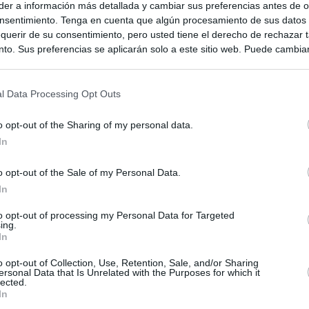
er a información más detallada y cambiar sus preferencias antes de o
nsentimiento. Tenga en cuenta que algún procesamiento de sus datos
querir de su consentimiento, pero usted tiene el derecho de rechazar t
to. Sus preferencias se aplicarán solo a este sitio web. Puede cambia
s en cualquier momento entrando de nuevo en este sitio web o visitan
privacidad.
l Data Processing Opt Outs
o opt-out of the Sharing of my personal data.
In
o opt-out of the Sale of my Personal Data.
In
to opt-out of processing my Personal Data for Targeted
ing.
In
ias
SO
o opt-out of Collection, Use, Retention, Sale, and/or Sharing
Kio
 de Ayuso de las instituciones de la Comunidad de Madrid
ersonal Data that Is Unrelated with the Purposes for which it
lected.
Nav
In
del
Ayuso pone a la venta el inmueble de Gran Vía más caro que