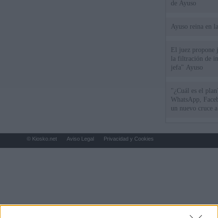
de Ayuso
Ayuso reina en l
El juez propone j
la filtración de i
jefa" Ayuso
"¿Cuál es el plan
WhatsApp, Faceb
un nuevo cruce a
15 de agosto
© Kiosko.net
Aviso Legal
Privacidad y Cookies