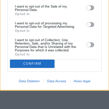
solo a este sitio web. Puede cambiar sus preferencias en
I want to opt-out of the Sale of my
cualquier momento entrando de nuevo en este sitio web o
Personal Data.
visitando nuestra política de privacidad.
Opted In
I want to opt-out of processing my
Personal Data for Targeted Advertising.
Opted In
I want to opt-out of Collection, Use,
Retention, Sale, and/or Sharing of my
Personal Data that Is Unrelated with the
Purposes for which it was collected.
Opted In
CONFIRM
Data Deletion
Data Access
Aviso legal