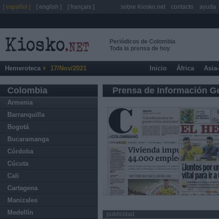
[ español ]
[ english ]
[ français ]
sobre Kiosko.net
contacto
ayuda
Periódicos de Colombia
Toda la prensa de hoy
Hemeroteca
17/Nov/2021
Inicio
África
Asia
Colombia
Prensa de Información G
Armenia
Barranquilla
Bogotá
Bucaramanga
Córdoba
Cúcuta
Cali
Cartagena
Manizales
Medellín
publicidad