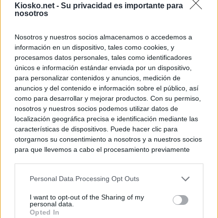
Kiosko.net -
Su privacidad es importante para
nosotros
Nosotros y nuestros socios almacenamos o accedemos a
información en un dispositivo, tales como cookies, y
procesamos datos personales, tales como identificadores
únicos e información estándar enviada por un dispositivo,
para personalizar contenidos y anuncios, medición de
anuncios y del contenido e información sobre el público, así
como para desarrollar y mejorar productos. Con su permiso,
nosotros y nuestros socios podemos utilizar datos de
localización geográfica precisa e identificación mediante las
características de dispositivos. Puede hacer clic para
otorgarnos su consentimiento a nosotros y a nuestros socios
para que llevemos a cabo el procesamiento previamente
descrito. De forma alternativa, puede acceder a información
más detallada y cambiar sus preferencias antes de otorgar o
Personal Data Processing Opt Outs
negar su consentimiento. Tenga en cuenta que algún
procesamiento de sus datos personales puede no requerir
I want to opt-out of the Sharing of my
de su consentimiento, pero usted tiene el derecho de
personal data.
rechazar tal procesamiento. Sus preferencias se aplicarán
Opted In