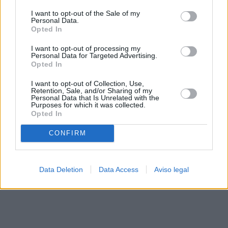
solo a este sitio web. Puede cambiar sus preferencias en
I want to opt-out of the Sale of my
cualquier momento entrando de nuevo en este sitio web o
Personal Data.
visitando nuestra política de privacidad.
Opted In
I want to opt-out of processing my
Personal Data for Targeted Advertising.
Opted In
I want to opt-out of Collection, Use,
Retention, Sale, and/or Sharing of my
Personal Data that Is Unrelated with the
Purposes for which it was collected.
Opted In
CONFIRM
Data Deletion
Data Access
Aviso legal