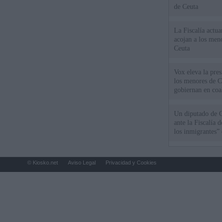
de Ceuta
La Fiscalía actu
acojan a los meno
Ceuta
Vox eleva la pres
los menores de C
gobiernan en coa
Un diputado de 
ante la Fiscalía 
los inmigrantes”
© Kiosko.net
Aviso Legal
Privacidad y Cookies