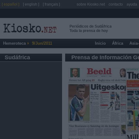
[ español ]
[ english ]
[ français ]
sobre Kiosko.net
contacto
ayuda
Periódicos de Sudáfrica
Toda la prensa de hoy
Hemeroteca
9/Jun/2011
Inicio
África
Asia
Sudáfrica
Prensa de Información G