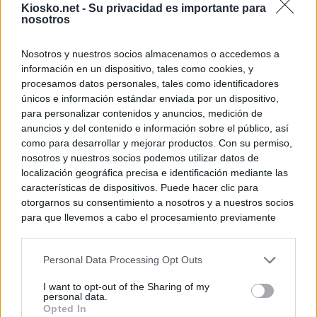
Kiosko.net -
Su privacidad es importante para
nosotros
Nosotros y nuestros socios almacenamos o accedemos a
información en un dispositivo, tales como cookies, y
procesamos datos personales, tales como identificadores
únicos e información estándar enviada por un dispositivo,
para personalizar contenidos y anuncios, medición de
anuncios y del contenido e información sobre el público, así
como para desarrollar y mejorar productos. Con su permiso,
nosotros y nuestros socios podemos utilizar datos de
localización geográfica precisa e identificación mediante las
características de dispositivos. Puede hacer clic para
otorgarnos su consentimiento a nosotros y a nuestros socios
para que llevemos a cabo el procesamiento previamente
descrito. De forma alternativa, puede acceder a información
más detallada y cambiar sus preferencias antes de otorgar o
Personal Data Processing Opt Outs
negar su consentimiento. Tenga en cuenta que algún
procesamiento de sus datos personales puede no requerir
I want to opt-out of the Sharing of my
de su consentimiento, pero usted tiene el derecho de
personal data.
rechazar tal procesamiento. Sus preferencias se aplicarán
Opted In