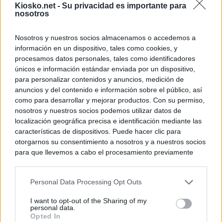
Kiosko.net -
Su privacidad es importante para
nosotros
Nosotros y nuestros socios almacenamos o accedemos a
información en un dispositivo, tales como cookies, y
procesamos datos personales, tales como identificadores
únicos e información estándar enviada por un dispositivo,
para personalizar contenidos y anuncios, medición de
anuncios y del contenido e información sobre el público, así
como para desarrollar y mejorar productos. Con su permiso,
nosotros y nuestros socios podemos utilizar datos de
localización geográfica precisa e identificación mediante las
características de dispositivos. Puede hacer clic para
otorgarnos su consentimiento a nosotros y a nuestros socios
para que llevemos a cabo el procesamiento previamente
descrito. De forma alternativa, puede acceder a información
más detallada y cambiar sus preferencias antes de otorgar o
Personal Data Processing Opt Outs
negar su consentimiento. Tenga en cuenta que algún
procesamiento de sus datos personales puede no requerir
I want to opt-out of the Sharing of my
de su consentimiento, pero usted tiene el derecho de
personal data.
rechazar tal procesamiento. Sus preferencias se aplicarán
Opted In