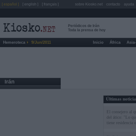
[ español ]
[ english ]
[ français ]
sobre Kiosko.net
contacto
ayuda
Periódicos de Irán
Toda la prensa de hoy
Hemeroteca
9/Jun/2011
Inicio
África
Asia
Irán
Últimas notici
El consejero al 
del ático: "Lo q
tiene residencia o