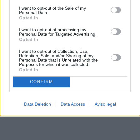
solo a este sitio web. Puede cambiar sus preferencias en
I want to opt-out of the Sale of my
cualquier momento entrando de nuevo en este sitio web o
Personal Data.
visitando nuestra política de privacidad.
Opted In
I want to opt-out of processing my
Personal Data for Targeted Advertising.
Opted In
I want to opt-out of Collection, Use,
Retention, Sale, and/or Sharing of my
Personal Data that Is Unrelated with the
Purposes for which it was collected.
Opted In
CONFIRM
Data Deletion
Data Access
Aviso legal