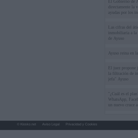
El Gobierno de A
directamente la 
ayudas por los i
Las cifras del át
inmobiliaria a l
de Ayuso
Ayuso reina en l
El juez propone j
la filtración de i
jefa" Ayuso
"¿Cuál es el plan
WhatsApp, Faceb
un nuevo cruce a
15 de agosto
© Kiosko.net
Aviso Legal
Privacidad y Cookies