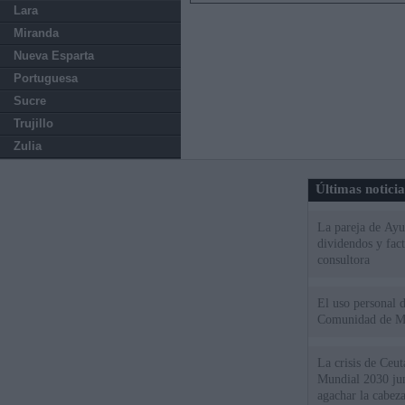
Lara
Miranda
Nueva Esparta
Portuguesa
Sucre
Trujillo
Zulia
Últimas notici
La pareja de Ayu
dividendos y fac
consultora
El uso personal d
Comunidad de M
La crisis de Ceuta
Mundial 2030 ju
agachar la cabez