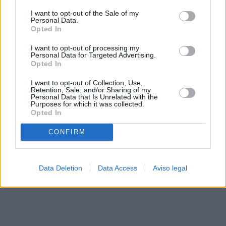
solo a este sitio web. Puede cambiar sus preferencias en
I want to opt-out of the Sale of my
cualquier momento entrando de nuevo en este sitio web o
Personal Data.
visitando nuestra política de privacidad.
Opted In
I want to opt-out of processing my
Personal Data for Targeted Advertising.
Opted In
I want to opt-out of Collection, Use,
Retention, Sale, and/or Sharing of my
Personal Data that Is Unrelated with the
Purposes for which it was collected.
Opted In
CONFIRM
Data Deletion
Data Access
Aviso legal