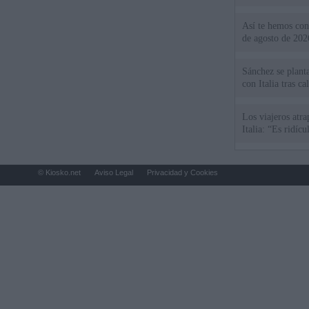
Así te hemos cont
de agosto de 202
Sánchez se plant
con Italia tras c
Los viajeros atra
Italia: “Es ridíc
© Kiosko.net
Aviso Legal
Privacidad y Cookies