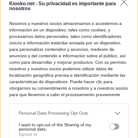
Kiosko.net -
Su privacidad es importante para
nosotros
Nosotros y nuestros socios almacenamos o accedemos a
información en un dispositivo, tales como cookies, y
procesamos datos personales, tales como identificadores
únicos e información estándar enviada por un dispositivo,
para personalizar contenidos y anuncios, medición de
anuncios y del contenido e información sobre el público, así
como para desarrollar y mejorar productos. Con su permiso,
nosotros y nuestros socios podemos utilizar datos de
localización geográfica precisa e identificación mediante las
características de dispositivos. Puede hacer clic para
otorgarnos su consentimiento a nosotros y a nuestros socios
para que llevemos a cabo el procesamiento previamente
descrito. De forma alternativa, puede acceder a información
más detallada y cambiar sus preferencias antes de otorgar o
Personal Data Processing Opt Outs
negar su consentimiento. Tenga en cuenta que algún
procesamiento de sus datos personales puede no requerir
I want to opt-out of the Sharing of my
de su consentimiento, pero usted tiene el derecho de
personal data.
rechazar tal procesamiento. Sus preferencias se aplicarán
Opted In